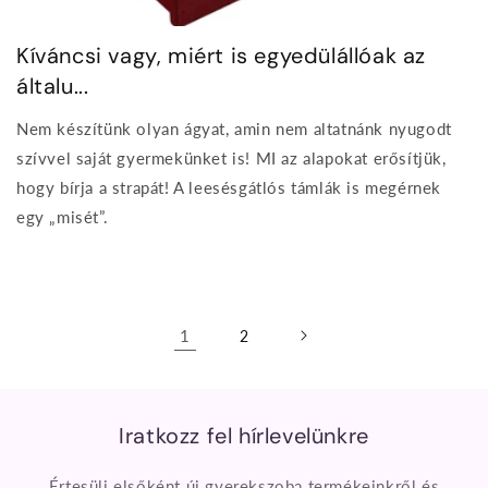
Kíváncsi vagy, miért is egyedülállóak az
általu...
Nem készítünk olyan ágyat, amin nem altatnánk nyugodt
szívvel saját gyermekünket is! MI az alapokat erősítjük,
hogy bírja a strapát! A leesésgátlós támlák is megérnek
egy „misét”.
1
2
Iratkozz fel hírlevelünkre
Értesülj elsőként új gyerekszoba termékeinkről és