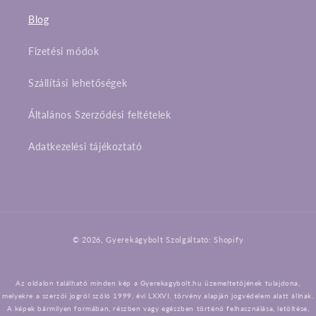
Blog
Fizetési módok
Szállítási lehetőségek
Általános Szerződési feltételek
Adatkezelési tájékoztató
Fizetési
© 2026,
Gyerekágybolt
Szolgáltató: Shopify
módok
Az oldalon található minden kép a Gyerekagybolt.hu üzemeltetőjének tulajdona,
melyekre a szerzői jogról szóló 1999. évi LXXVI. törvény alapján jogvédelem alatt állnak.
A képek bármilyen formában, részben vagy egészben történő felhasználása, letöltése,