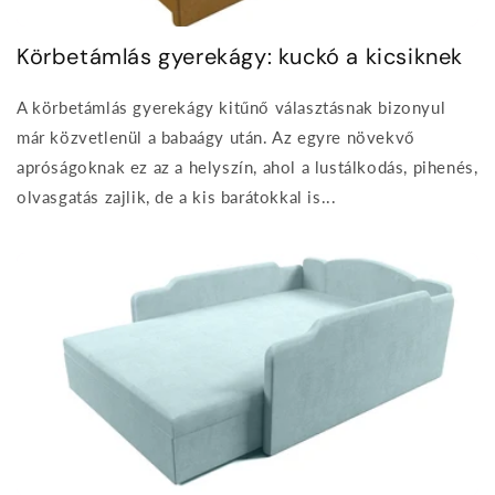
Körbetámlás gyerekágy: kuckó a kicsiknek
A körbetámlás gyerekágy kitűnő választásnak bizonyul
már közvetlenül a babaágy után. Az egyre növekvő
apróságoknak ez az a helyszín, ahol a lustálkodás, pihenés,
olvasgatás zajlik, de a kis barátokkal is...