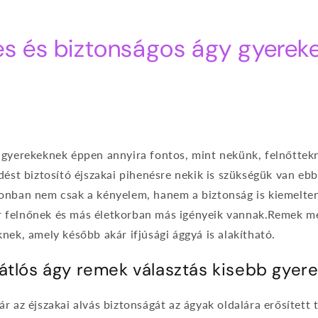
s és biztonságos ágy gyerek
 gyerekeknek éppen annyira fontos, mint nekünk, felnőttek
dést biztosító éjszakai pihenésre nekik is szükségük van eb
onban nem csak a kényelem, hanem a biztonság is kiemelten
felnőnek és más életkorban más igényeik vannak.Remek me
nek, amely később akár ifjúsági ággyá is alakítható.
átlós ágy remek választás kisebb gyer
r az éjszakai alvás biztonságát az ágyak oldalára erősített 