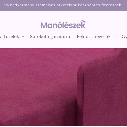
5% kedvezmény személyes átvételkor készpénzes fizetésnél!
, fotelek
Sarokülő garnitúra
Felnőtt heverők
Gy