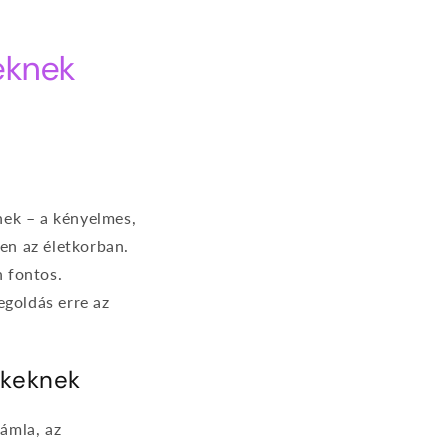
eknek
nek – a kényelmes,
ben az életkorban.
 fontos.
goldás erre az
ekeknek
támla, az