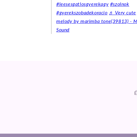
#leesesgatlosgyerekagy
#szolnok
#gyerekszobadekoracio
♬ Very cute
melody by marimba tone(39813) - M
Sound
É