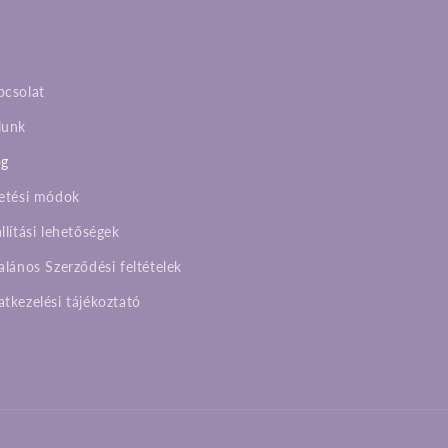
pcsolat
lunk
og
zetési módok
llítási lehetőségek
alános Szerződési feltételek
tkezelési tájékoztató