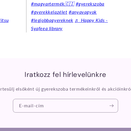
#magyartermék🇨🇮
#gyerekszoba
#gyerekkelazélet
#anyavagyok
itsu
#legjobbagyereknek
♬ Happy Kids -
Syafeea library
Iratkozz fel hírlevelünkre
rtesülj elsőként új gyerekszoba termékeinkről és akcióinkró
E-mail-cím