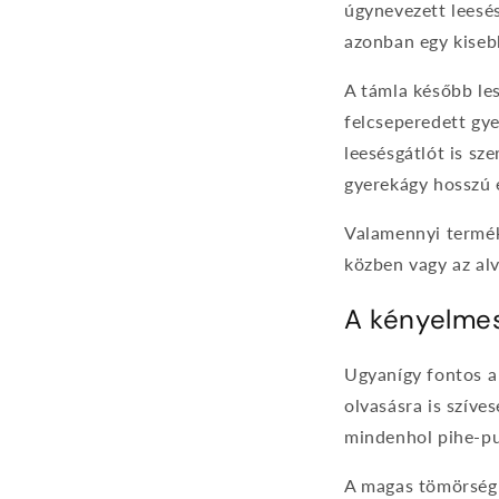
úgynevezett leesés
azonban egy kiseb
A támla később les
felcseperedett gy
leesésgátlót is sze
gyerekágy hosszú é
Valamennyi termék
közben vagy az al
A kényelmes
Ugyanígy fontos a
olvasásra is szíve
mindenhol pihe-puh
A magas tömörségű 