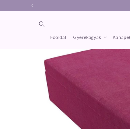
Ugrás a
tartalomhoz
Főoldal
Gyerekágyak
Kanapék