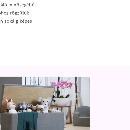
váló minőségéből.
hoz rögzítjük,
en sokáig képes