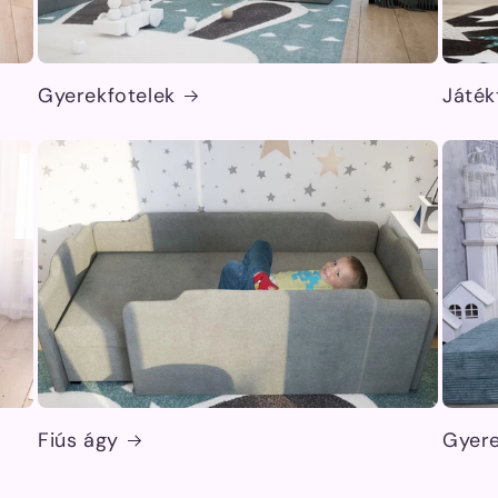
Gyerekfotelek
Játék
Fiús ágy
Gyer