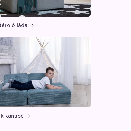
tároló láda
ek kanapé