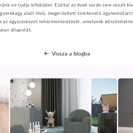
ünk ne tudja kifeküdni. Ezáltal az évek során sem veszít ki
 gyerekágy alatt lévő, megerősített szerkezetű ágyneműtartó
tva az ágyszerkezet tehermentesítését, amelynek köszönhető
alan állapotát.
Vissza a blogba