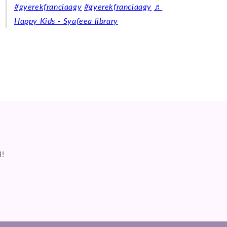
#gyerekfranciaagy
#gyerekfranciaagy
♬
Happy Kids - Syafeea library
l!