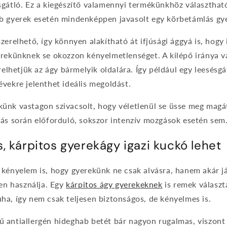
gátló. Ez a kiegészítő valamennyi termékünkhöz választható
b gyerek esetén mindenképpen javasolt egy körbetámlás gye
zerelhető, így könnyen alakítható át ifjúsági ággyá is, hog
erekünknek se okozzon kényelmetlenséget. A kilépő iránya v
relhetjük az ágy bármelyik oldalára. Így például egy leesésgá
vekre jelenthet ideális megoldást.
ünk vastagon szivacsolt, hogy véletlenül se üsse meg magá
vás során előforduló, sokszor intenzív mozgások esetén sem
, kárpitos gyerekágy igazi kuckó lehet
 kényelem is, hogy gyerekünk ne csak alvásra, hanem akár j
sen használja. Egy
kárpitos ágy gyerekeknek
is remek választá
a, így nem csak teljesen biztonságos, de kényelmes is.
antiallergén hideghab betét bár nagyon rugalmas, viszont k