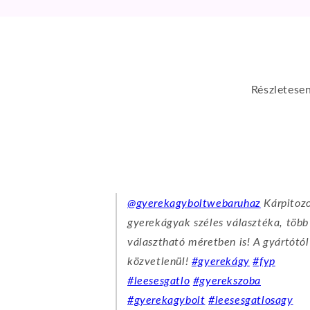
Részletese
@gyerekagyboltwebaruhaz
Kárpitoz
gyerekágyak széles választéka, több
választható méretben is! A gyártótól
közvetlenül!
#gyerekágy
#fyp
#leesesgatlo
#gyerekszoba
#gyerekagybolt
#leesesgatlosagy