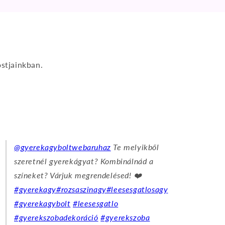
stjainkban.
@gyerekagyboltwebaruhaz
Te melyikből
szeretnél gyerekágyat? Kombinálnád a
színeket? Várjuk megrendelésed! ❤️
#gyerekagy
#rozsaszinagy
#leesesgatlosagy
#gyerekagybolt
#leesesgatlo
#gyerekszobadekoráció
#gyerekszoba