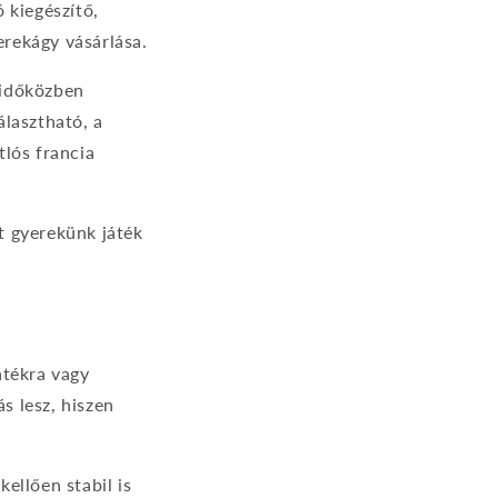
 kiegészítő,
rekágy vásárlása.
y időközben
álasztható, a
tlós francia
t gyerekünk játék
.
átékra vagy
s lesz, hiszen
ellően stabil is