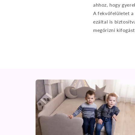
ahhoz, hogy gyerek
A fekvőfelületet a
ezáltal is biztosí
megőrizni kifogást