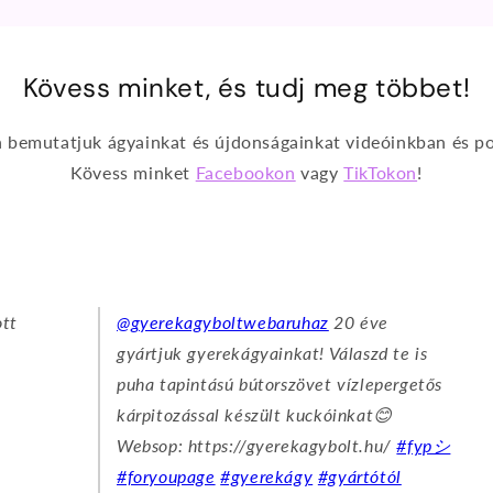
Kövess minket, és tudj meg többet!
n bemutatjuk ágyainkat és újdonságainkat videóinkban és po
Kövess minket
Facebookon
vagy
TikTokon
!
ott
@gyerekagyboltwebaruhaz
20 éve
gyártjuk gyerekágyainkat! Válaszd te is
puha tapintású bútorszövet vízlepergetős
kárpitozással készült kuckóinkat😊
Websop: https://gyerekagybolt.hu/
#fypシ
#foryoupage
#gyerekágy
#gyártótól