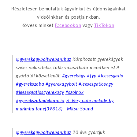
Részletesen bemutatjuk ágyainkat és újdonságainkat
videóinkban és postjainkban.
Kövess minket
Facebookon
vagy
TikTokon
!
@gyerekagyboltwebaruhaz
Kárpitozott gyerekágyak
széles választéka, több választható méretben is! A
gyártótól közvetlenül!
#gyerekágy
#fyp
#leesesgatlo
#gyerekszoba
#gyerekagybolt
#leesesgatlosagy
#leesesgatlosgyerekagy
#szolnok
#gyerekszobadekoracio
♬ Very cute melody by
marimba tone(39813) - Mitsu Sound
@gyerekagyboltwebaruhaz
20 éve gyártjuk