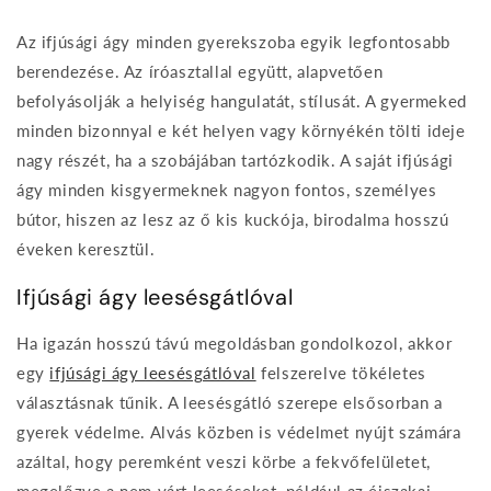
Az ifjúsági ágy minden gyerekszoba egyik legfontosabb
berendezése. Az íróasztallal együtt, alapvetően
befolyásolják a helyiség hangulatát, stílusát. A gyermeked
minden bizonnyal e két helyen vagy környékén tölti ideje
nagy részét, ha a szobájában tartózkodik. A saját ifjúsági
ágy minden kisgyermeknek nagyon fontos, személyes
bútor, hiszen az lesz az ő kis kuckója, birodalma hosszú
éveken keresztül.
Ifjúsági ágy leesésgátlóval
Ha igazán hosszú távú megoldásban gondolkozol, akkor
egy
ifjúsági ágy leesésgátlóval
felszerelve tökéletes
választásnak tűnik. A leesésgátló szerepe elsősorban a
gyerek védelme. Alvás közben is védelmet nyújt számára
azáltal, hogy peremként veszi körbe a fekvőfelületet,