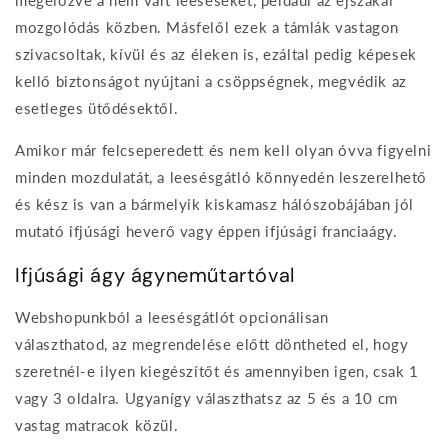
megelőzve a nem várt leeséseket, például az éjszakai
mozgolódás közben. Másfelől ezek a támlák vastagon
szivacsoltak, kívül és az éleken is, ezáltal pedig képesek
kellő biztonságot nyújtani a csöppségnek, megvédik az
esetleges ütődésektől.
Amikor már felcseperedett és nem kell olyan óvva figyelni
minden mozdulatát, a leesésgátló könnyedén leszerelhető
és kész is van a bármelyik kiskamasz hálószobájában jól
mutató ifjúsági heverő vagy éppen ifjúsági franciaágy.
Ifjúsági ágy ágyneműtartóval
Webshopunkból a leesésgátlót opcionálisan
választhatod, az megrendelése előtt döntheted el, hogy
szeretnél-e ilyen kiegészítőt és amennyiben igen, csak 1
vagy 3 oldalra. Ugyanígy választhatsz az 5 és a 10 cm
vastag matracok közül.