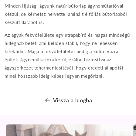
Minden ifjúsági ágyunk natúr bútorlap ágyneműtartóval
készül, de kérhetsz helyette laminált élfóliás bútorlapból
készült darabot is.
Az ágyak fekvőfelülete egy strapabíró és magas minőségű
hideghab betét, ami kellően stabil, hogy ne lehessen
kifeküdni. Maga a fekvőfelületet pedig a külön vázra
épített ágyneműtartóra kerül, ezáltal biztosítva az
ágyszerkezet tehermentesítését, hogy eredeti állapotát
minél hosszabb ideig képes legyen megőrizni.
Vissza a blogba