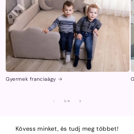
Gyermek franciaágy
G
/
1
/
6
Kövess minket, és tudj meg többet!