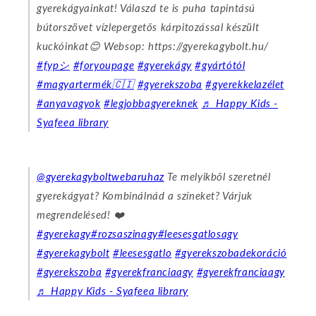
gyerekágyainkat! Válaszd te is puha tapintású
bútorszövet vízlepergetős kárpitozással készült
kuckóinkat😊 Websop: https://gyerekagybolt.hu/
#fypシ
#foryoupage
#gyerekágy
#gyártótól
#magyartermék🇨🇮
#gyerekszoba
#gyerekkelazélet
#anyavagyok
#legjobbagyereknek
♬ Happy Kids -
Syafeea library
@gyerekagyboltwebaruhaz
Te melyikből szeretnél
gyerekágyat? Kombinálnád a színeket? Várjuk
megrendelésed! ❤️
#gyerekagy
#rozsaszinagy
#leesesgatlosagy
#gyerekagybolt
#leesesgatlo
#gyerekszobadekoráció
#gyerekszoba
#gyerekfranciaagy
#gyerekfranciaagy
♬ Happy Kids - Syafeea library