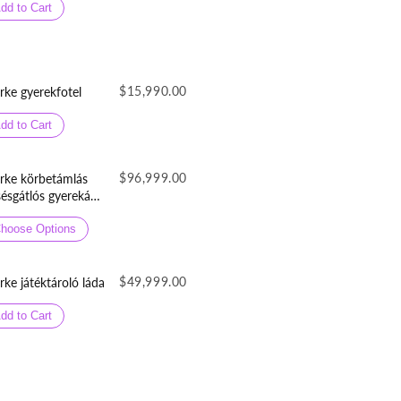
dd to Cart
$15,990.00
rke gyerekfotel
dd to Cart
$96,999.00
rke körbetámlás
sésgátlós gyerekágy
neműtartóval
lepergetős
hoose Options
orszövetből
$49,999.00
rke játéktároló láda
dd to Cart