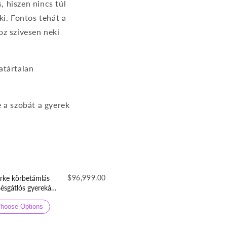
, hiszen nincs túl
ki. Fontos tehát a
oz szívesen neki
atártalan
 a szobát a gyerek
$96,999.00
rke körbetámlás
sésgátlós gyerekágy
neműtartóval
lepergetős
hoose Options
orszövetből