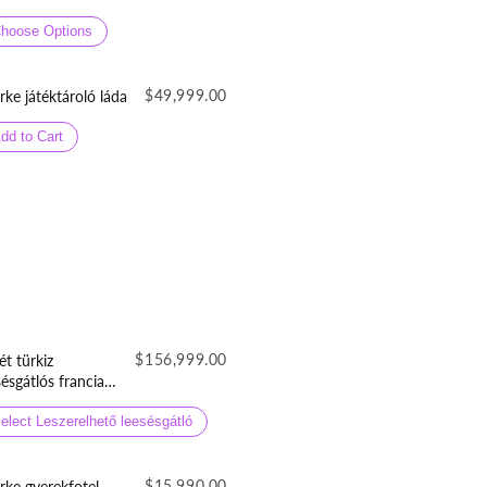
sésgátlós gyerekágy
neműtartóval
hoose Options
$49,999.00
rke játéktároló láda
dd to Cart
$156,999.00
ét türkiz
sésgátlós francia
rekágy
neműtartóval
elect Leszerelhető leesésgátló
lepergetős
orszövetből
$15,990.00
rke gyerekfotel