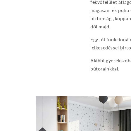
fekvőfelület átlag
magasan, és puha ö
biztonság „koppan
dől majd.
Egy jól funkcioná
lelkesedéssel birto
Alábbi gyerekszoba
bútorainkkal.