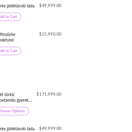
$49,999.00
rke játéktároló láda
dd to Cart
$15,990.00
fitszürke
rekfotel
dd to Cart
$171,999.00
ét türkiz
betámlás gyerek
nciaágy
neműtartóval
hoose Options
lepergetős
orszövetből
$49,999.00
rke játéktároló láda