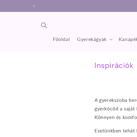
Ugrás a
tartalomhoz
Főoldal
Gyerekágyak
Kanapék
Inspirációk
A gyerekszoba bere
gyerkőcöd a saját 
Könnyen és komfort
Esetünkben tehát 