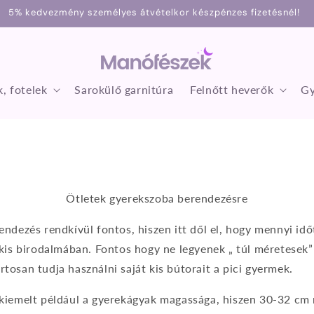
5% kedvezmény személyes átvételkor készpénzes fizetésnél!
, fotelek
Sarokülő garnitúra
Felnőtt heverők
Gy
Ötletek gyerekszoba berendezésre
ndezés rendkívül fontos, hiszen itt dől el, hogy mennyi idő
kis birodalmában. Fontos hogy ne legyenek „ túl méretesek”
osan tudja használni saját kis bútorait a pici gyermek.
kiemelt például a gyerekágyak magassága, hiszen 30-32 cm