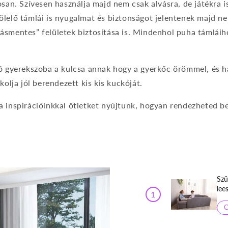
osan. Szívesen használja majd nem csak alvásra, de játékra is
lelő támlái is nyugalmat és biztonságot jelentenek majd ne
ásmentes” felületek biztosítása is. Mindenhol puha támláih
ló gyerekszoba a kulcsa annak hogy a gyerkőc örömmel, és h
kolja jól berendezett kis kis kuckóját.
 inspirációinkkal ötletket nyújtunk, hogyan rendezheted be
Szü
lee
ágy
víz
C
bút