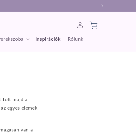
Bejelentkezés
Kosár
erekszoba
Inspirációk
Rólunk
t tölt majd a
 az egyes elemek.
 magasan van a