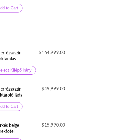
dd to Cart
$164,999.00
errózsaszín
oktámlás
sésgátlós gyermek
nciaágy
elect Kilépő irány
neműtartóval
lepergetős
orszövetből
$49,999.00
errózsaszín
éktároló láda
dd to Cart
$15,990.00
rkés beige
rekfotel