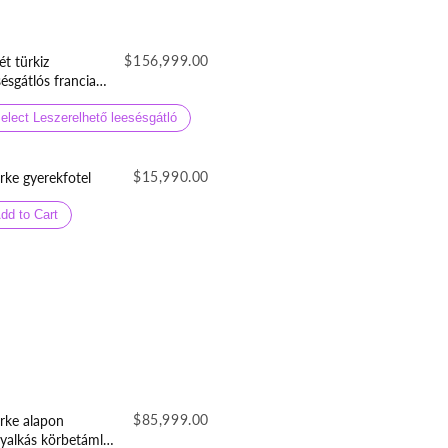
$156,999.00
ét türkiz
sésgátlós francia
rekágy
neműtartóval
elect Leszerelhető leesésgátló
lepergetős
orszövetből
$15,990.00
rke gyerekfotel
dd to Cart
$85,999.00
rke alapon
yalkás körbetámlás