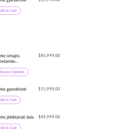
dd to Cart
$85,999.00
rke űrhajós
betámlás
sésgátlós gyerekágy
neműtartóval
hoose Options
$15,990.00
rke gyerekfotel
dd to Cart
$49,999.00
rke játéktároló láda
dd to Cart