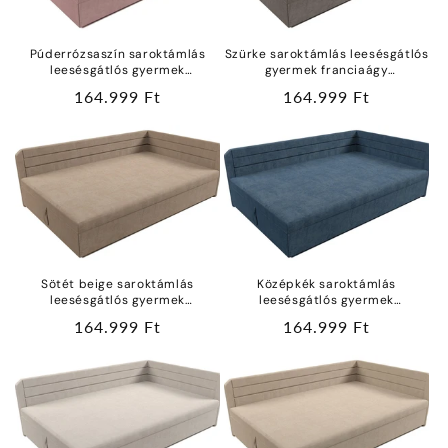
Púderrózsaszín saroktámlás
Szürke saroktámlás leesésgátlós
leesésgátlós gyermek
gyermek franciaágy
franciaágy ágyneműtartóval
ágyneműtartóval vízlepergetős
Normál
164.999 Ft
Normál
164.999 Ft
vízlepergetős bútorszövetből
bútorszövetből
ár
ár
Sötét beige saroktámlás
Középkék saroktámlás
leesésgátlós gyermek
leesésgátlós gyermek
franciaágy ágyneműtartóval
franciaágy ágyneműtartóval
Normál
164.999 Ft
Normál
164.999 Ft
vízlepergetős bútorszövetből
vízlepergetős bútorszövetből
ár
ár