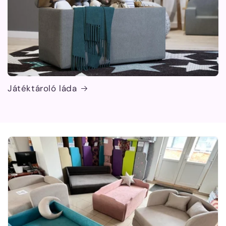
Játéktároló láda