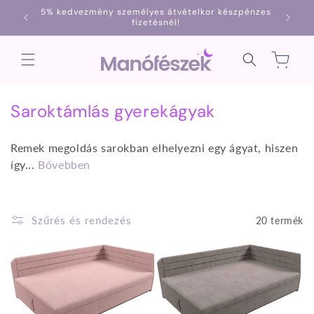
Ugrás a
5% kedvezmény személyes átvételkor készpénzes
1000
tartalomhoz
fizetésnél!
Kosár
K
Saroktámlás gyerekágyak
o
Remek megoldás sarokban elhelyezni egy ágyat, hiszen
l
így...
Bővebben
l
e
k
Szűrés és rendezés
20 termék
c
i
ó
: