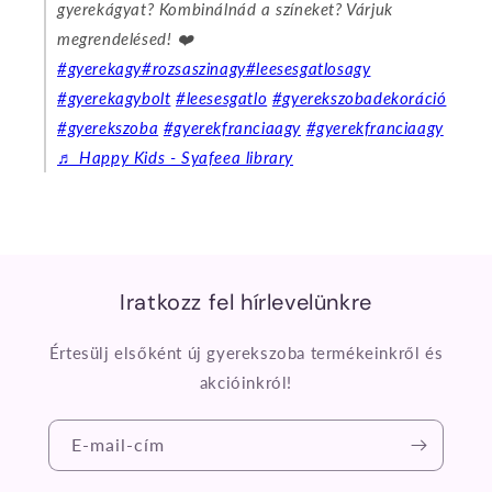
gyerekágyat? Kombinálnád a színeket? Várjuk
megrendelésed! ❤️
#gyerekagy
#rozsaszinagy
#leesesgatlosagy
#gyerekagybolt
#leesesgatlo
#gyerekszobadekoráció
#gyerekszoba
#gyerekfranciaagy
#gyerekfranciaagy
♬ Happy Kids - Syafeea library
Iratkozz fel hírlevelünkre
Értesülj elsőként új gyerekszoba termékeinkről és
akcióinkról!
E-mail-cím