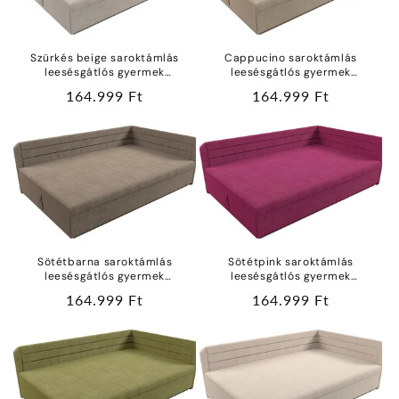
Szürkés beige saroktámlás
Cappucino saroktámlás
leesésgátlós gyermek
leesésgátlós gyermek
franciaágy ágyneműtartóval
franciaágy ágyneműtartóval
Normál
164.999 Ft
Normál
164.999 Ft
vízlepergetős bútorszövetből
vízlepergetős bútorszövetből
ár
ár
Sötétbarna saroktámlás
Sötétpink saroktámlás
leesésgátlós gyermek
leesésgátlós gyermek
franciaágy ágyneműtartóval
franciaágy ágyneműtartóval
Normál
164.999 Ft
Normál
164.999 Ft
vízlepergetős bútorszövetből
vízlepergetős bútorszövetből
ár
ár