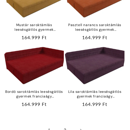
Mustár saroktámlás
Pasztell narancs saroktámlás
leesésgátlós gyermek
leesésgátlós gyermek
franciaágy ágyneműtartóval
franciaágy ágyneműtartóval
Normál
164.999 Ft
Normál
164.999 Ft
vízlepergetős bútorszövetből
vízlepergetős bútorszövetből
ár
ár
Bordó saroktámlás leesésgátlós
Lila saroktámlás leesésgátlós
gyermek franciaágy
gyermek franciaágy
ágyneműtartóval vízlepergetős
ágyneműtartóval vízlepergetős
Normál
164.999 Ft
Normál
164.999 Ft
bútorszövetből
bútorszövetből
ár
ár