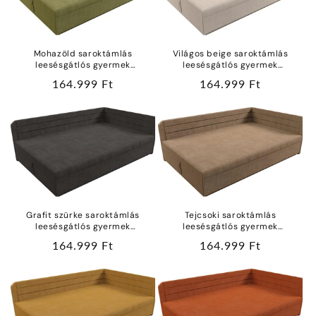
Mohazöld saroktámlás
Világos beige saroktámlás
leesésgátlós gyermek
leesésgátlós gyermek
franciaágy ágyneműtartóval
franciaágy ágyneműtartóval
Normál
164.999 Ft
Normál
164.999 Ft
vízlepergetős bútorszövetből
vízlepergetős bútorszövetből
ár
ár
Grafit szürke saroktámlás
Tejcsoki saroktámlás
leesésgátlós gyermek
leesésgátlós gyermek
franciaágy ágyneműtartóval
franciaágy ágyneműtartóval
Normál
164.999 Ft
Normál
164.999 Ft
vízlepergetős bútorszövetből
vízlepergetős bútorszövetből
ár
ár