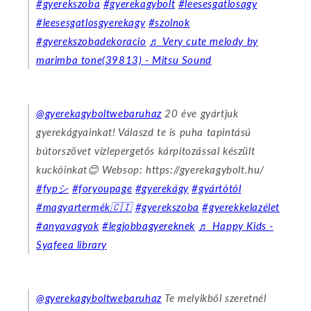
#gyerekszoba
#gyerekagybolt
#leesesgatlosagy
#leesesgatlosgyerekagy
#szolnok
#gyerekszobadekoracio
♬ Very cute melody by
marimba tone(39813) - Mitsu Sound
@gyerekagyboltwebaruhaz
20 éve gyártjuk
gyerekágyainkat! Válaszd te is puha tapintású
bútorszövet vízlepergetős kárpitozással készült
kuckóinkat😊 Websop: https://gyerekagybolt.hu/
#fypシ
#foryoupage
#gyerekágy
#gyártótól
#magyartermék🇨🇮
#gyerekszoba
#gyerekkelazélet
#anyavagyok
#legjobbagyereknek
♬ Happy Kids -
Syafeea library
@gyerekagyboltwebaruhaz
Te melyikből szeretnél