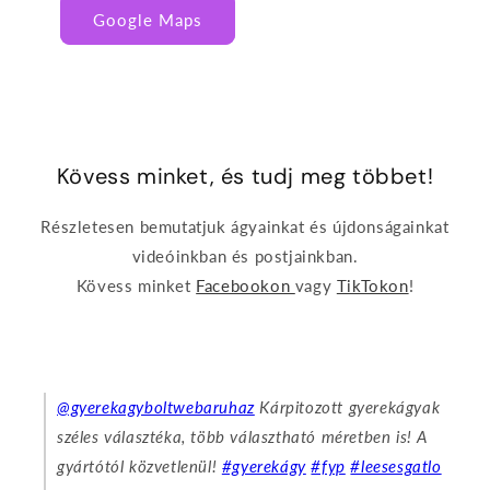
Google Maps
Kövess minket, és tudj meg többet!
Részletesen bemutatjuk ágyainkat és újdonságainkat
videóinkban és postjainkban.
Kövess minket
Facebookon
vagy
TikTokon
!
@gyerekagyboltwebaruhaz
Kárpitozott gyerekágyak
széles választéka, több választható méretben is! A
gyártótól közvetlenül!
#gyerekágy
#fyp
#leesesgatlo