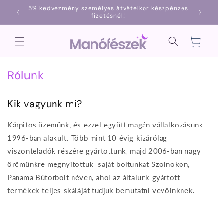
Ugrás a
5% kedvezmény személyes átvételkor készpénzes
1000
tartalomhoz
fizetésnél!
Kosár
Rólunk
Kik vagyunk mi?
Kárpitos üzemünk, és ezzel együtt magán vállalkozásunk
1996-ban alakult. Több mint 10 évig kizárólag
viszonteladók részére gyártottunk, majd 2006-ban nagy
örömünkre megnyitottuk saját boltunkat Szolnokon,
Panama Bútorbolt néven, ahol az általunk gyártott
termékek teljes skáláját tudjuk bemutatni vevőinknek.