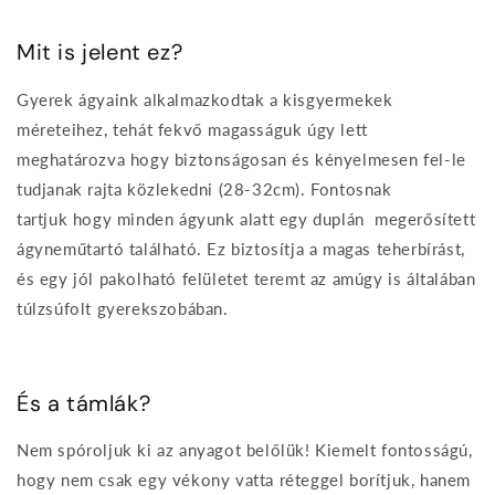
Mit is jelent ez?
Gyerek ágyaink alkalmazkodtak a kisgyermekek
méreteihez, tehát fekvő magasságuk úgy lett
meghatározva hogy biztonságosan és kényelmesen fel-le
tudjanak rajta közlekedni (28-32cm). Fontosnak
tartjuk hogy minden ágyunk alatt egy duplán megerősített
ágyneműtartó található. Ez biztosítja a magas teherbírást,
és egy jól pakolható felületet teremt az amúgy is általában
túlzsúfolt gyerekszobában.
És a támlák?
Nem spóroljuk ki az anyagot belőlük! Kiemelt fontosságú,
hogy nem csak egy vékony vatta réteggel borítjuk, hanem