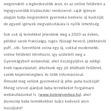
megrendelő a legkedvezőbb áron, és az online felületen a
legegyszerűbb kiválasztási rendszerrel, saját igényei
alapján tudja megrendelni gyermeke kedvenc új kuckóját,
de egyedi igények megvalósítására is nyílik lehetőség.
Sok sok új termékkel jelentünk meg a 2020-as évben,
például sarok franciaágy, rugós ifjúsági heverő, játéktároló
puff...stb. Szerettünk volna egy új, sokkal modernebb,
online felületet létrehozni, így született meg a
Gyerekágybolt webáruház, ahol összegyűjtve az eddigi
évek tapasztalatait, alkottunk egy jól átlátható felületet,
szebb képminőségben, és több információval.
Álmodd meg velünk gyermeked új pihe-puha kuckóját!
Meleg szívvel ajánljuk baba termékeket forgalmazó
webáruházunkat is (
www.kelengyeshop.hu
), ahol
álomszép baba termékekhez tudsz kedvező áron
hozzájutni!