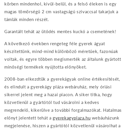
körben mindenhol, kívül-belül, és a felső éleken is egy
magas tömörségű 2 cm vastagságú szivaccsal takarjuk a
támlák minden részét.
Garantált tehát az ütődés mentes kuckó a csemetének!
A következő években rengeteg féle gyerek ágyat
készítettünk, mind-mind különböző méretűek, fazonúak
voltak, és egyre többen megismerték az általunk gyártott
minőségi termékek nyújtotta előnyöket.
2008-ban elkezdtük a gyerekágyak online értékesítését,
és elindult a gyerekágy pláza webáruház, mely óriási
sikerrel jelent meg a hazai piacon. A siker titka, hogy
közvetlenül a gyártótól tud vásárolni a kedves
megrendelő, kikerülve a további forgalmazókat. Hatalmas
előnyt jelentett tehát a
gyerekagyplaza.hu
webáuházunk
megjelenése, hiszen a gyártótól közvetlenül vásárolhat a