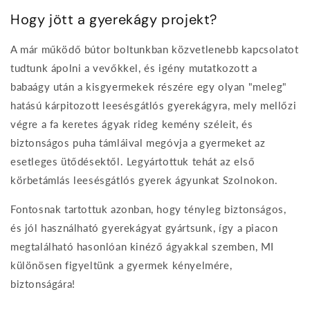
Hogy jött a gyerekágy projekt?
A már működő bútor boltunkban közvetlenebb kapcsolatot
tudtunk ápolni a vevőkkel, és igény mutatkozott a
babaágy után a kisgyermekek részére egy olyan "meleg"
hatású kárpitozott leesésgátlós gyerekágyra, mely mellőzi
végre a fa keretes ágyak rideg kemény széleit, és
biztonságos puha támláival megóvja a gyermeket az
esetleges ütődésektől. Legyártottuk tehát az első
körbetámlás leesésgátlós gyerek ágyunkat Szolnokon.
Fontosnak tartottuk azonban, hogy tényleg biztonságos,
és jól használható gyerekágyat gyártsunk, így a piacon
megtalálható hasonlóan kinéző ágyakkal szemben, MI
különösen figyeltünk a gyermek kényelmére,
biztonságára!