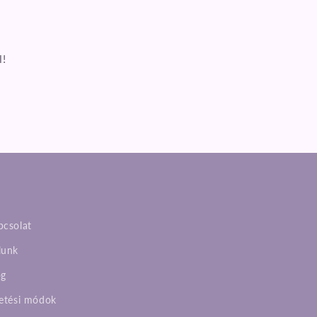
l!
pcsolat
lunk
og
zetési módok