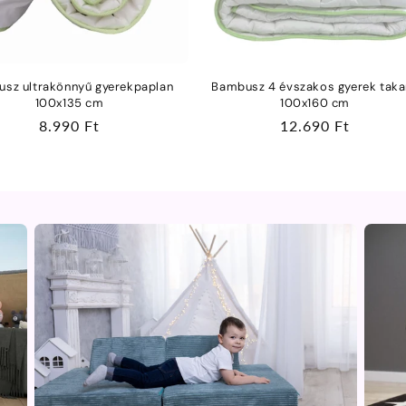
sz ultrakönnyű gyerekpaplan
Bambusz 4 évszakos gyerek taka
100x135 cm
100x160 cm
Normál
8.990 Ft
Normál
12.690 Ft
ár
ár