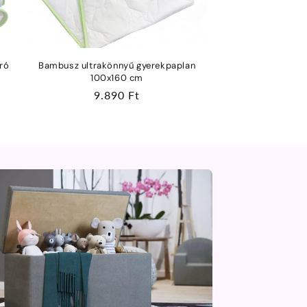
ró
Bambusz ultrakönnyű gyerekpaplan
100x160 cm
Normál
9.890 Ft
ár