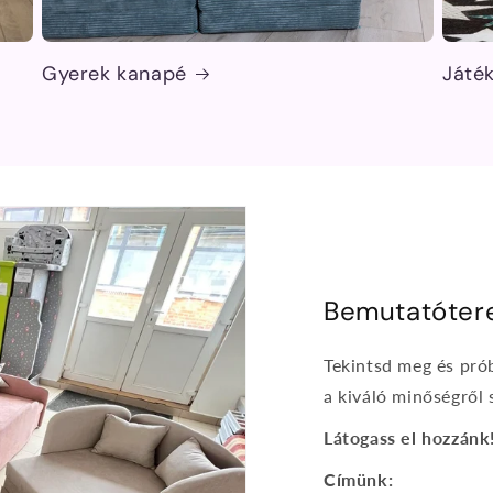
Gyerek kanapé
Játék
Bemutatóte
Tekintsd meg és pró
a kiváló minőségről
Látogass el hozzánk
Címünk: