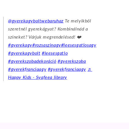
@gyerekagyboltwebaruhaz
Te melyikből
szeretnél gyerekágyat? Kombinálnád a
színeket? Várjuk megrendelésed! ❤️
#gyerekagy
#rozsaszinagy
#leesesgatlosagy
#gyerekagybolt
#leesesgatlo
#gyerekszobadekoráció
#gyerekszoba
#gyerekfranciaagy
#gyerekfranciaagy
♬
Happy Kids - Syafeea library