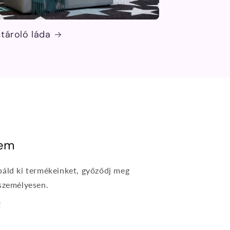
tároló láda
rem
báld ki termékeinket, győződj meg
 személyesen.
!