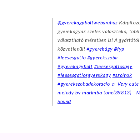
@gyerekagyboltwebaruhaz
Kárpitoz
gyerekágyak széles választéka, több
választható méretben is! A gyártótól
közvetlenül!
#gyerekágy
#fyp
#leesesgatlo
#gyerekszoba
#gyerekagybolt
#leesesgatlosagy
#leesesgatlosgyerekagy
#szolnok
#gyerekszobadekoracio
♬ Very cute
melody by marimba tone(39813) - M
Sound