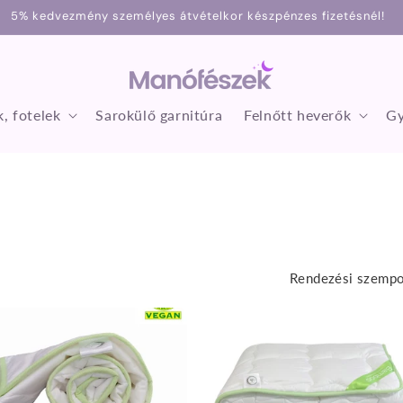
5% kedvezmény személyes átvételkor készpénzes fizetésnél!
, fotelek
Sarokülő garnitúra
Felnőtt heverők
Gy
Rendezési szempo