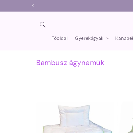
Ugrás a
tartalomhoz
Főoldal
Gyerekágyak
Kanapék
K
Bambusz ágyneműk
o
l
l
e
k
c
i