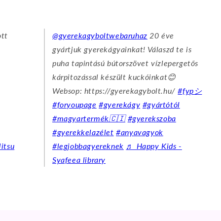
ott
@gyerekagyboltwebaruhaz
20 éve
gyártjuk gyerekágyainkat! Válaszd te is
puha tapintású bútorszövet vízlepergetős
kárpitozással készült kuckóinkat😊
Websop: https://gyerekagybolt.hu/
#fypシ
#foryoupage
#gyerekágy
#gyártótól
#magyartermék🇨🇮
#gyerekszoba
#gyerekkelazélet
#anyavagyok
itsu
#legjobbagyereknek
♬ Happy Kids -
Syafeea library