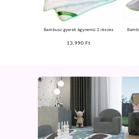
ó
:
Bambusz gyerek ágynemű 2 részes
Bambu
Normál
13.990 Ft
ár