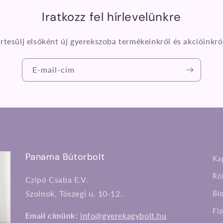
Iratkozz fel hírlevelünkre
rtesülj elsőként új gyerekszoba termékeinkről és akcióinkró
E-mail-cím
Panama Bútorbolt
Ka
Ró
Czipó Csaba E.V.
Szolnok, Tószegi u. 10-12.
Bl
Fi
Email címünk:
info@gyerekagybolt.hu