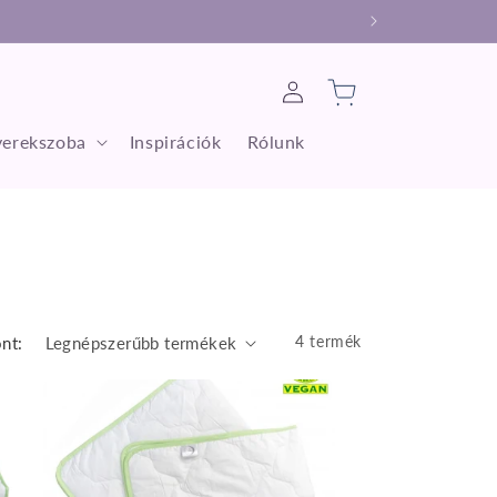
Bejelentkezés
Kosár
erekszoba
Inspirációk
Rólunk
4 termék
nt: