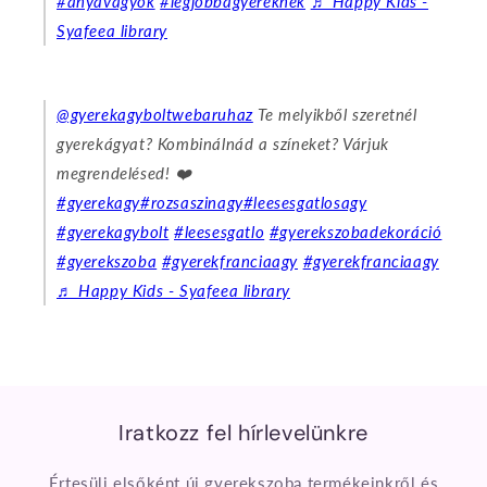
#anyavagyok
#legjobbagyereknek
♬ Happy Kids -
Syafeea library
@gyerekagyboltwebaruhaz
Te melyikből szeretnél
gyerekágyat? Kombinálnád a színeket? Várjuk
megrendelésed! ❤️
#gyerekagy
#rozsaszinagy
#leesesgatlosagy
#gyerekagybolt
#leesesgatlo
#gyerekszobadekoráció
#gyerekszoba
#gyerekfranciaagy
#gyerekfranciaagy
♬ Happy Kids - Syafeea library
Iratkozz fel hírlevelünkre
Értesülj elsőként új gyerekszoba termékeinkről és