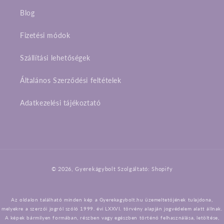
Blog
Fizetési módok
Szállítási lehetőségek
Általános Szerződési feltételek
Adatkezelési tájékoztató
Fizetési
© 2026,
Gyerekágybolt
Szolgáltató: Shopify
módok
Az oldalon található minden kép a Gyerekagybolt.hu üzemeltetőjének tulajdona,
melyekre a szerzői jogról szóló 1999. évi LXXVI. törvény alapján jogvédelem alatt állnak.
A képek bármilyen formában, részben vagy egészben történő felhasználása, letöltése,