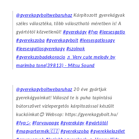
@gyerekagyboltwebaruhaz
Kárpitozott gyerekágyak
széles választéka, több választható méretben is! A
gyártótól közvetlenül!
#gyerekágy
#fyp
#leesesgatlo
#gyerekszoba
#gyerekagybolt
#leesesgatlosagy
#leesesgatlosgyerekagy
#szolnok
#gyerekszobadekoracio
♬ Very cute melody by
marimba tone(39813) - Mitsu Sound
@gyerekagyboltwebaruhaz
20 éve gyártjuk
gyerekágyainkat! Válaszd te is puha tapintású
bútorszövet vízlepergetős kárpitozással készült
kuckóinkat😊 Websop: https://gyerekagybolt.hu/
#fypシ
#foryoupage
#gyerekágy
#gyártótól
#magyartermék🇨🇮
#gyerekszoba
#gyerekkelazélet