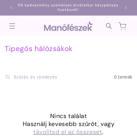
Ugrás a
5% kedvezmény személyes átvételkor készpénzes
1000
tartalomhoz
fizetésnél!
Kosár
K
Tipegős hálózsákok
o
l
l
Szűrés és rendezés
0 termék
e
k
c
i
Nincs találat
ó
Használj kevesebb szűrőt, vagy
távolítsd el az összeset
.
: