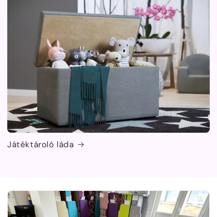
Játéktároló láda