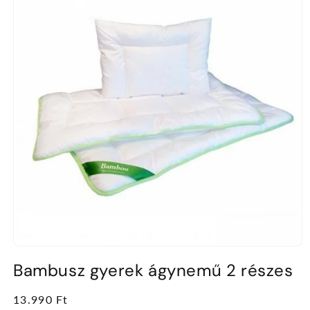
1.
médiafájl
Bambusz gyerek ágynemű 2 részes
megnyitása
a
modális
Normál
13.990 Ft
párbeszédpanelen