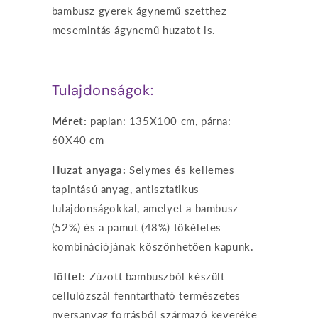
bambusz gyerek ágynemű szetthez
mesemintás ágynemű huzatot is.
Tulajdonságok:
Méret:
paplan: 135X100 cm, párna:
60X40 cm
Huzat anyaga:
Selymes és kellemes
tapintású anyag, antisztatikus
tulajdonságokkal, amelyet a bambusz
(52%) és a pamut (48%) tökéletes
kombinációjának köszönhetően kapunk.
Töltet:
Zúzott bambuszból készült
cellulózszál fenntartható természetes
nyersanyag forrásból származó keveréke