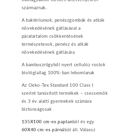
származnak.
A baktériumok, penészgombák és atkák
növekedésének gátlásával a
páratartalom csökkentésének
természetesok, penész és atkák
növekedésének gátlására
A bambuszrügyből nyert cellulóz rostok
biológiailag 100%-ban lebomlanak
Az Oeko-Tex Standard 100 Class I
szerint tanúsított termékek – csecsemők
és 3 év alatti gyermekek számára
biztonságosak
135X100 cm-es paplan
ból és egy
60X40 cm-es párná
ból áll. Válassz