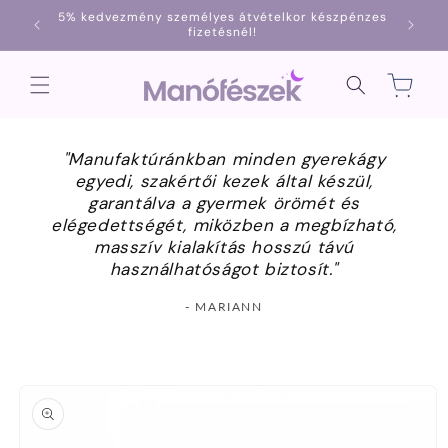
Ugrás a
5% kedvezmény személyes átvételkor készpénzes
1000
tartalomhoz
fizetésnél!
Kosár
"Manufaktúránkban minden gyerekágy
egyedi, szakértői kezek által készül,
garantálva a gyermek örömét és
elégedettségét, miközben a megbízható,
masszív kialakítás hosszú távú
használhatóságot biztosít."
- MARIANN
Kihagyás, és
ugrás a
termékadatokra