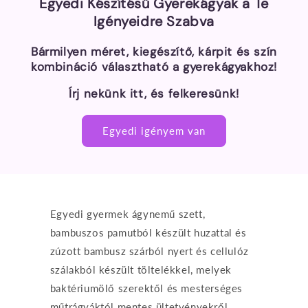
Egyedi Készítésű Gyerekágyak a Te
Igényeidre Szabva
Bármilyen méret, kiegészítő, kárpit és szín
kombináció választható a gyerekágyakhoz!
Írj nekünk itt, és felkeresünk!
Egyedi igényem van
Egyedi gyermek ágynemű szett,
bambuszos pamutból készült huzattal és
zúzott bambusz szárból nyert és cellulóz
szálakból készült töltelékkel, melyek
baktériumölő szerektől és mesterséges
műtrágyáktól mentes ültetvényekről