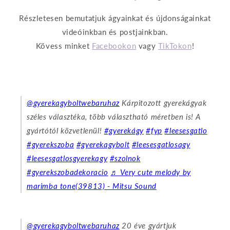
Részletesen bemutatjuk ágyainkat és újdonságainkat
videóinkban és postjainkban.
Kövess minket
Facebookon
vagy
TikTokon
!
@gyerekagyboltwebaruhaz
Kárpitozott gyerekágyak
széles választéka, több választható méretben is! A
gyártótól közvetlenül!
#gyerekágy
#fyp
#leesesgatlo
#gyerekszoba
#gyerekagybolt
#leesesgatlosagy
#leesesgatlosgyerekagy
#szolnok
#gyerekszobadekoracio
♬ Very cute melody by
marimba tone(39813) - Mitsu Sound
@gyerekagyboltwebaruhaz
20 éve gyártjuk