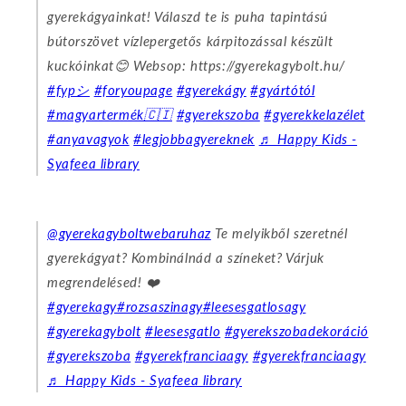
gyerekágyainkat! Válaszd te is puha tapintású
bútorszövet vízlepergetős kárpitozással készült
kuckóinkat😊 Websop: https://gyerekagybolt.hu/
#fypシ
#foryoupage
#gyerekágy
#gyártótól
#magyartermék🇨🇮
#gyerekszoba
#gyerekkelazélet
#anyavagyok
#legjobbagyereknek
♬ Happy Kids -
Syafeea library
@gyerekagyboltwebaruhaz
Te melyikből szeretnél
gyerekágyat? Kombinálnád a színeket? Várjuk
megrendelésed! ❤️
#gyerekagy
#rozsaszinagy
#leesesgatlosagy
#gyerekagybolt
#leesesgatlo
#gyerekszobadekoráció
#gyerekszoba
#gyerekfranciaagy
#gyerekfranciaagy
♬ Happy Kids - Syafeea library