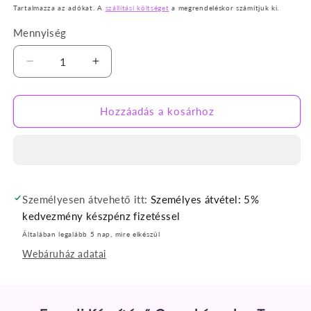
ár
Tartalmazza az adókat. A
szállítási költséget
a megrendeléskor számítjuk ki.
Mennyiség
Bambusz
Bambusz
gyerek
gyerek
ágynemű
ágynemű
2
2
Hozzáadás a kosárhoz
részes
részes
mennyiségének
mennyiségének
csökkentése
növelése
Személyesen átvehető itt:
Személyes átvétel: 5%
kedvezmény készpénz fizetéssel
Általában legalább 5 nap, mire elkészül
Webáruház adatai