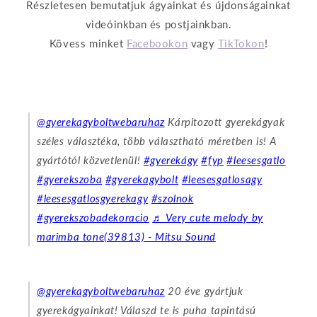
Részletesen bemutatjuk ágyainkat és újdonságainkat
videóinkban és postjainkban.
Kövess minket
Facebookon
vagy
TikTokon
!
@gyerekagyboltwebaruhaz
Kárpitozott gyerekágyak
széles választéka, több választható méretben is! A
gyártótól közvetlenül!
#gyerekágy
#fyp
#leesesgatlo
#gyerekszoba
#gyerekagybolt
#leesesgatlosagy
#leesesgatlosgyerekagy
#szolnok
#gyerekszobadekoracio
♬ Very cute melody by
marimba tone(39813) - Mitsu Sound
@gyerekagyboltwebaruhaz
20 éve gyártjuk
gyerekágyainkat! Válaszd te is puha tapintású