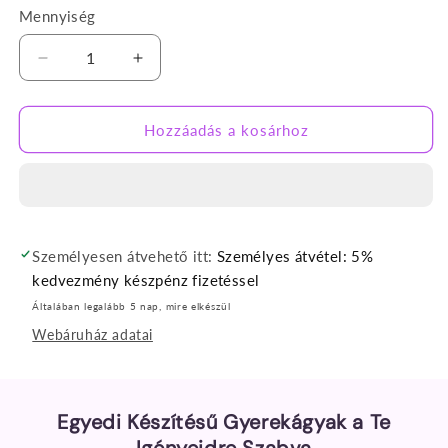
Mennyiség
Vízhatlan
Vízhatlan
matracvédő
matracvédő
lepedő
lepedő
gyerekágyba
gyerekágyba
Hozzáadás a kosárhoz
160X80
160X80
cm-
cm-
es
es
méretben
méretben
mennyiségének
mennyiségének
csökkentése
növelése
Személyesen átvehető itt:
Személyes átvétel: 5%
kedvezmény készpénz fizetéssel
Általában legalább 5 nap, mire elkészül
Webáruház adatai
Egyedi Készítésű Gyerekágyak a Te