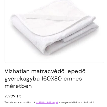
1.
médiafájl
Vízhatlan matracvédő lepedő
megnyitása
a
gyerekágyba 160X80 cm-es
modális
párbeszédpanelen
méretben
Normál
7.999 Ft
ár
Tartalmazza az adókat. A
szállítási költséget
a megrendeléskor számítjuk ki.