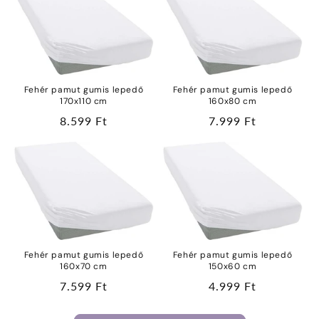
Fehér pamut gumis lepedő
Fehér pamut gumis lepedő
170x110 cm
160x80 cm
Normál
8.599 Ft
Normál
7.999 Ft
ár
ár
Fehér pamut gumis lepedő
Fehér pamut gumis lepedő
160x70 cm
150x60 cm
Normál
7.599 Ft
Normál
4.999 Ft
ár
ár