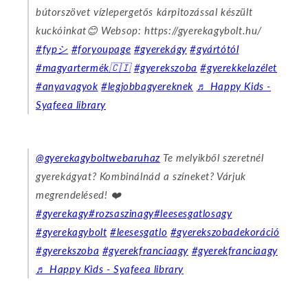
bútorszövet vízlepergetős kárpitozással készült
kuckóinkat😊 Websop: https://gyerekagybolt.hu/
#fypシ
#foryoupage
#gyerekágy
#gyártótól
#magyartermék🇨🇮
#gyerekszoba
#gyerekkelazélet
#anyavagyok
#legjobbagyereknek
♬ Happy Kids -
Syafeea library
@gyerekagyboltwebaruhaz
Te melyikből szeretnél
gyerekágyat? Kombinálnád a színeket? Várjuk
megrendelésed! ❤️
#gyerekagy
#rozsaszinagy
#leesesgatlosagy
#gyerekagybolt
#leesesgatlo
#gyerekszobadekoráció
#gyerekszoba
#gyerekfranciaagy
#gyerekfranciaagy
♬ Happy Kids - Syafeea library