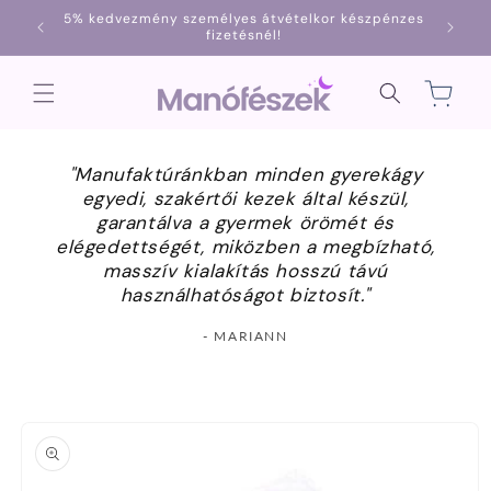
Ugrás a
5% kedvezmény személyes átvételkor készpénzes
1000
tartalomhoz
fizetésnél!
Kosár
"Manufaktúránkban minden gyerekágy
egyedi, szakértői kezek által készül,
garantálva a gyermek örömét és
elégedettségét, miközben a megbízható,
masszív kialakítás hosszú távú
használhatóságot biztosít."
- MARIANN
Kihagyás, és
ugrás a
termékadatokra