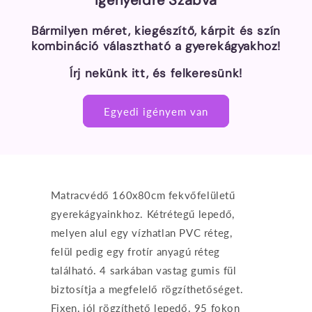
Igényeidre Szabva
Bármilyen méret, kiegészítő, kárpit és szín
kombináció választható a gyerekágyakhoz!
Írj nekünk itt, és felkeresünk!
Egyedi igényem van
Matracvédő 160x80cm fekvőfelületű
gyerekágyainkhoz. Kétrétegű lepedő,
melyen alul egy vízhatlan PVC réteg,
felül pedig egy frotír anyagú réteg
található. 4 sarkában vastag gumis fül
biztosítja a megfelelő rögzíthetőséget.
Fixen, jól rögzíthető lepedő. 95 fokon