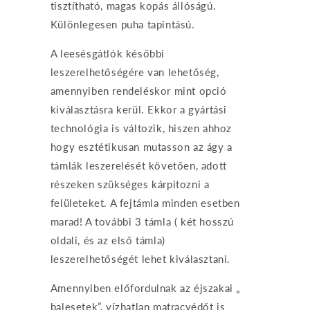
tisztítható, magas kopás állóságú.
Különlegesen puha tapintású.
A leesésgátlók későbbi
leszerelhetőségére van lehetőség,
amennyiben rendeléskor mint opció
kiválasztásra kerül. Ekkor a gyártási
technológia is változik, hiszen ahhoz
hogy esztétikusan mutasson az ágy a
támlák leszerelését követően, adott
részeken szükséges kárpitozni a
felületeket. A fejtámla minden esetben
marad! A további 3 támla ( két hosszú
oldali, és az első támla)
leszerelhetőségét lehet kiválasztani.
Amennyiben előfordulnak az éjszakai „
balesetek”, vízhatlan matracvédőt is