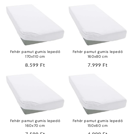
Fehér pamut gumis lepedő
Fehér pamut gumis lepedő
170x110 cm
160x80 cm
Normál
8.599 Ft
Normál
7.999 Ft
ár
ár
Fehér pamut gumis lepedő
Fehér pamut gumis lepedő
160x70 cm
150x60 cm
Normál
7.599 Ft
Normál
4.999 Ft