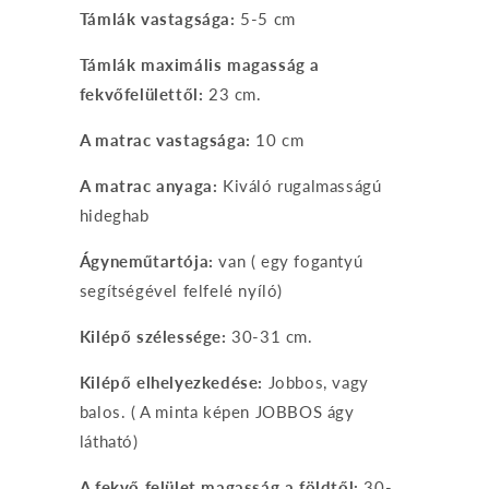
Támlák vastagsága:
5-5 cm
Támlák maximális magasság a
fekvőfelülettől:
23 cm.
A matrac vastagsága:
10 cm
A matrac anyaga:
Kiváló rugalmasságú
hideghab
Ágyneműtartója:
van ( egy fogantyú
segítségével felfelé nyíló)
Kilépő szélessége:
30-31 cm.
Kilépő elhelyezkedése:
Jobbos, vagy
balos. ( A minta képen JOBBOS ágy
látható)
A fekvő felület magasság a földtől:
30-