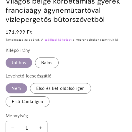
Világos beige körbetámlás gyerek
franciaágy ágyneműtartóval
vízlepergetős bútorszövetből
Normál
171.999 Ft
ár
Tartalmazza az adókat. A
szállítási költséget
a megrendeléskor számítjuk ki.
Kilépő irány
Jobbos
Balos
Levehető leeseésgátló
Nem
Első és két oldalsó igen
Első támla igen
Mennyiség
Világos
Világos