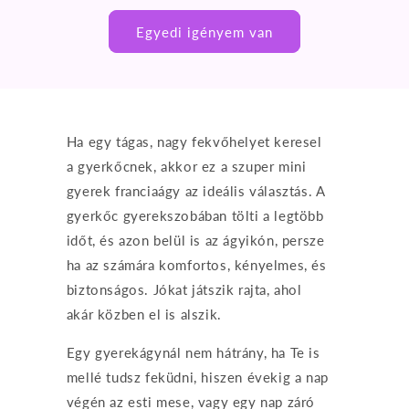
Egyedi igényem van
Ha egy tágas, nagy fekvőhelyet keresel
a gyerkőcnek, akkor ez a szuper mini
gyerek franciaágy az ideális választás. A
gyerkőc gyerekszobában tölti a legtöbb
időt, és azon belül is az ágyikón, persze
ha az számára komfortos, kényelmes, és
biztonságos. Jókat játszik rajta, ahol
akár közben el is alszik.
Egy gyerekágynál nem hátrány, ha Te is
mellé tudsz feküdni, hiszen évekig a nap
végén az esti mese, vagy egy nap záró