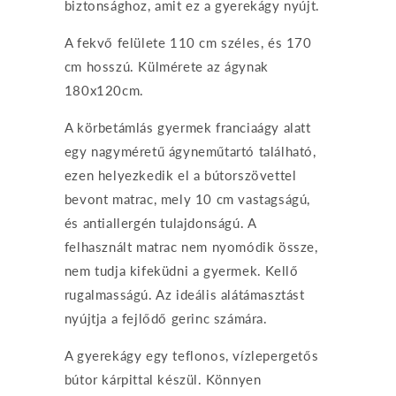
biztonsághoz, amit ez a gyerekágy nyújt.
A fekvő felülete 110 cm széles, és 170
cm hosszú. Külmérete az ágynak
180x120cm.
A körbetámlás gyermek franciaágy alatt
egy nagyméretű ágyneműtartó található,
ezen helyezkedik el a bútorszövettel
bevont matrac, mely 10 cm vastagságú,
és antiallergén tulajdonságú. A
felhasznált matrac nem nyomódik össze,
nem tudja kifeküdni a gyermek. Kellő
rugalmasságú. Az ideális alátámasztást
nyújtja a fejlődő gerinc számára.
A gyerekágy egy teflonos, vízlepergetős
bútor kárpittal készül. Könnyen