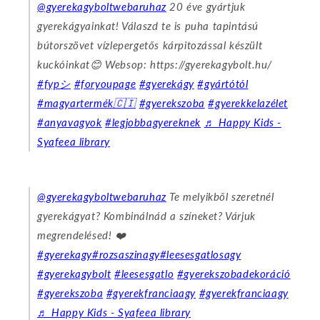
@gyerekagyboltwebaruhaz
20 éve gyártjuk
gyerekágyainkat! Válaszd te is puha tapintású
bútorszövet vízlepergetős kárpitozással készült
kuckóinkat😊 Websop: https://gyerekagybolt.hu/
#fypシ
#foryoupage
#gyerekágy
#gyártótól
#magyartermék🇨🇮
#gyerekszoba
#gyerekkelazélet
#anyavagyok
#legjobbagyereknek
♬ Happy Kids -
Syafeea library
@gyerekagyboltwebaruhaz
Te melyikből szeretnél
gyerekágyat? Kombinálnád a színeket? Várjuk
megrendelésed! ❤️
#gyerekagy
#rozsaszinagy
#leesesgatlosagy
#gyerekagybolt
#leesesgatlo
#gyerekszobadekoráció
#gyerekszoba
#gyerekfranciaagy
#gyerekfranciaagy
♬ Happy Kids - Syafeea library