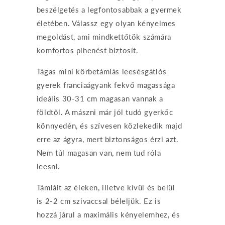
beszélgetés a legfontosabbak a gyermek
életében. Válassz egy olyan kényelmes
megoldást, ami mindkettőtök számára
komfortos pihenést biztosít.
Tágas mini körbetámlás leesésgátlós
gyerek franciaágyank fekvő magassága
ideális 30-31 cm magasan vannak a
földtől. A mászni már jól tudó gyerkőc
könnyedén, és szívesen közlekedik majd
erre az ágyra, mert biztonságos érzi azt.
Nem túl magasan van, nem tud róla
leesni.
Támláit az éleken, illetve kívül és belül
is 2-2 cm szivaccsal béleljük. Ez is
hozzá járul a maximális kényelemhez, és