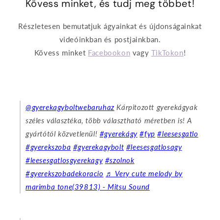
Kövess minket, és tudj meg többet!
Részletesen bemutatjuk ágyainkat és újdonságainkat
videóinkban és postjainkban.
Kövess minket
Facebookon
vagy
TikTokon
!
@gyerekagyboltwebaruhaz
Kárpitozott gyerekágyak
széles választéka, több választható méretben is! A
gyártótól közvetlenül!
#gyerekágy
#fyp
#leesesgatlo
#gyerekszoba
#gyerekagybolt
#leesesgatlosagy
#leesesgatlosgyerekagy
#szolnok
#gyerekszobadekoracio
♬ Very cute melody by
marimba tone(39813) - Mitsu Sound