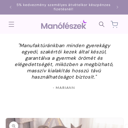
Ugrás a
5% kedvezmény személyes átvételkor készpénzes
1000
tartalomhoz
fizetésnél!
Kosár
"Manufaktúránkban minden gyerekágy
egyedi, szakértői kezek által készül,
garantálva a gyermek örömét és
elégedettségét, miközben a megbízható,
masszív kialakítás hosszú távú
használhatóságot biztosít."
- MARIANN
Kihagyás, és
ugrás a
termékadatokra