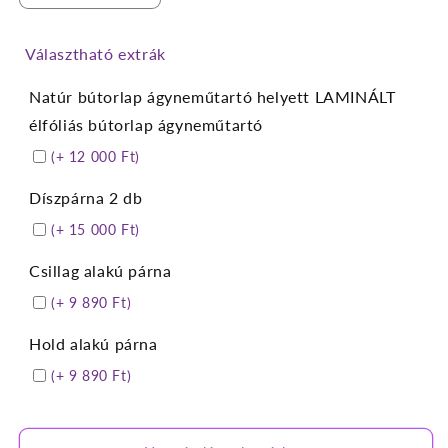
beige
beige
körbetámlás
körbetámlás
Választható extrák
gyerek
gyerek
franciaágy
franciaágy
Natúr bútorlap ágyneműtartó helyett LAMINÁLT
ágyneműtartóval
ágyneműtartóval
vízlepergetős
vízlepergetős
élfóliás bútorlap ágyneműtartó
bútorszövetből
bútorszövetből
(+ 12 000 Ft)
mennyiségének
mennyiségének
csökkentése
növelése
Díszpárna 2 db
(+ 15 000 Ft)
Csillag alakú párna
(+ 9 890 Ft)
Hold alakú párna
(+ 9 890 Ft)