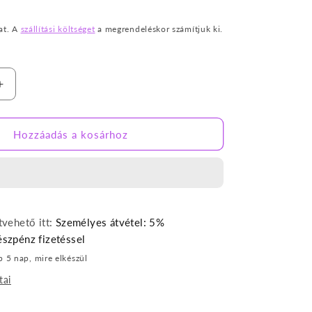
at. A
szállítási költséget
a megrendeléskor számítjuk ki.
Szürke
gyerekfotel
nek
mennyiségének
e
növelése
Hozzáadás a kosárhoz
vehető itt:
Személyes átvétel: 5%
szpénz fizetéssel
b 5 nap, mire elkészül
tai