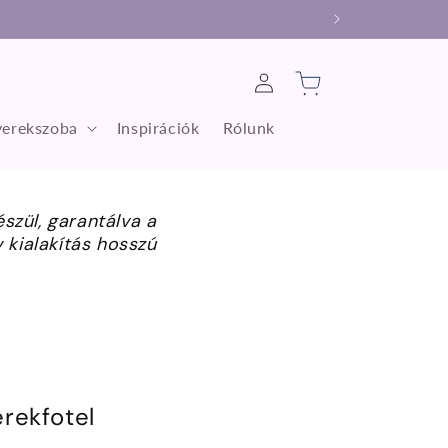
Bejelentkezés
Kosár
erekszoba
Inspirációk
Rólunk
szül, garantálva a
kialakítás hosszú
rekfotel