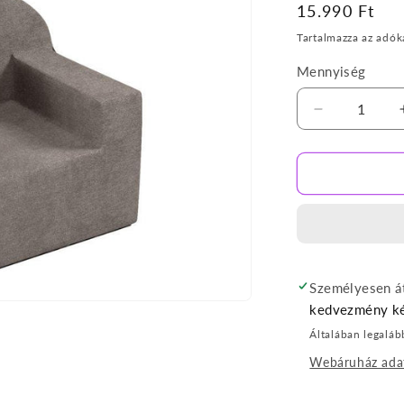
Normál
15.990 Ft
ár
Tartalmazza az adók
Mennyiség
Szürke
gyerekfotel
mennyiségé
csökkentés
Személyesen át
kedvezmény ké
Általában legaláb
Webáruház ada