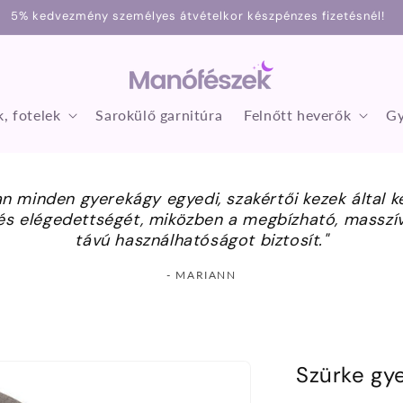
5% kedvezmény személyes átvételkor készpénzes fizetésnél!
, fotelek
Sarokülő garnitúra
Felnőtt heverők
Gy
 minden gyerekágy egyedi, szakértői kezek által ké
s elégedettségét, miközben a megbízható, masszív 
távú használhatóságot biztosít."
- MARIANN
Szürke gye