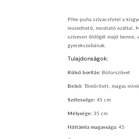
Pihe-puha szivacsfotel a kisg
leszedhető, mosható ezáltal. 
szívesen üldögél majd benne, va
gyerekszobának.
Tulajdonságok:
Külső borítás:
Bútorszövet
Belső:
Tömörített, magas minő
Szélessége:
45 cm
Mélysége:
35 cm
Háttámla magassága:
45