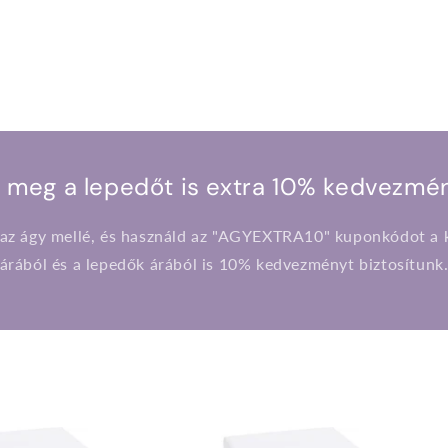
 meg a lepedőt is extra 10% kedvezmén
 az ágy mellé, és használd az "AGYEXTRA10" kuponkódot a k
árából és a lepedők árából is 10% kedvezményt biztosítunk