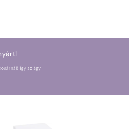
yért!
osárnál! Így az ágy
.