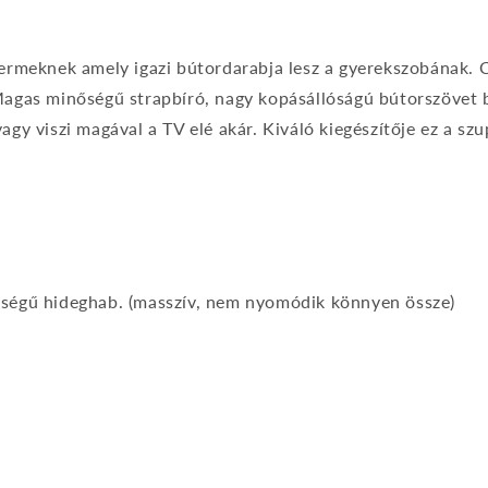
yermeknek amely igazi bútordarabja lesz a gyerekszobának.
Magas minőségű strapbíró, nagy kopásállóságú bútorszövet 
gy viszi magával a TV elé akár. Kiváló kiegészítője ez a szu
ségű hideghab. (masszív, nem nyomódik könnyen össze)