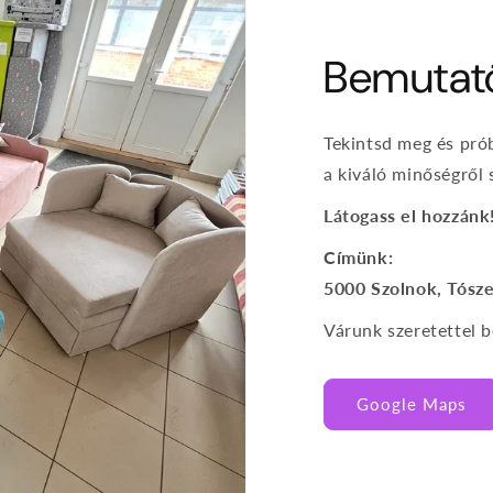
Bemutat
Tekintsd meg és pró
a kiváló minőségről
Látogass el hozzánk
Címünk:
5000 Szolnok, Tósze
Várunk szeretettel
Google Maps