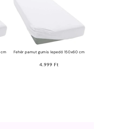
0 cm
Fehér pamut gumis lepedő 150x60 cm
Normál
4.999 Ft
ár