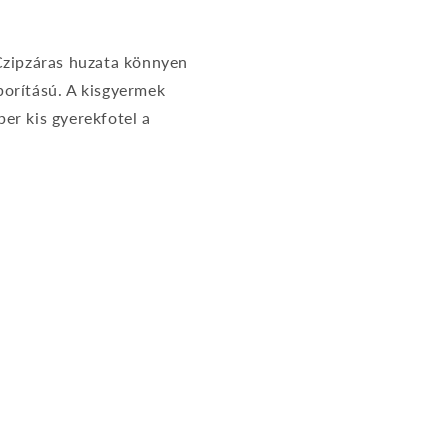
 Czipzáras huzata könnyen
borítású. A kisgyermek
per kis gyerekfotel a