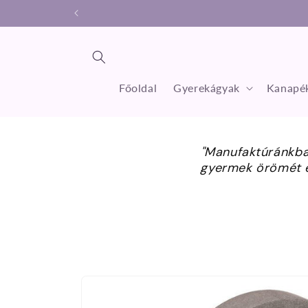
Ugrás a
tartalomhoz
Főoldal
Gyerekágyak
Kanapék
"Manufaktúránkban
gyermek örömét é
Kihagyás, és
ugrás a
termékadatokra