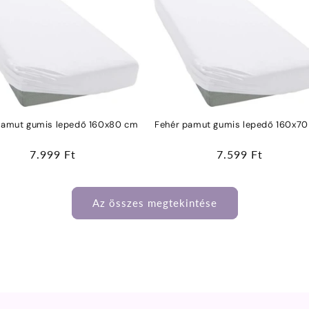
pamut gumis lepedő 160x80 cm
Fehér pamut gumis lepedő 160x7
Normál
7.999 Ft
Normál
7.599 Ft
ár
ár
Az összes megtekintése