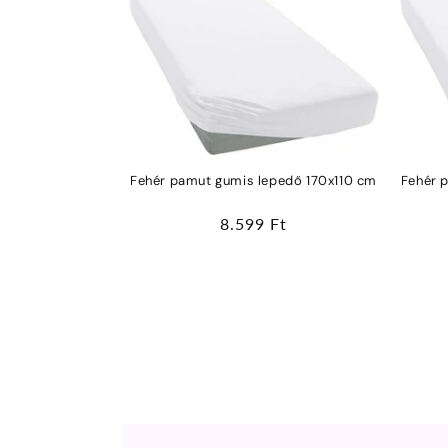
Fehér pamut gumis lepedő 170x110 cm
Fehér 
Normál
8.599 Ft
ár