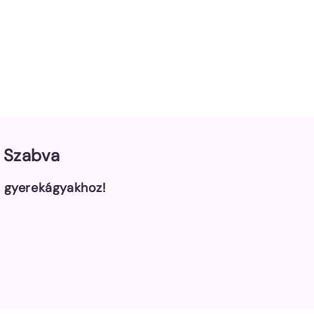
e Szabva
a gyerekágyakhoz!