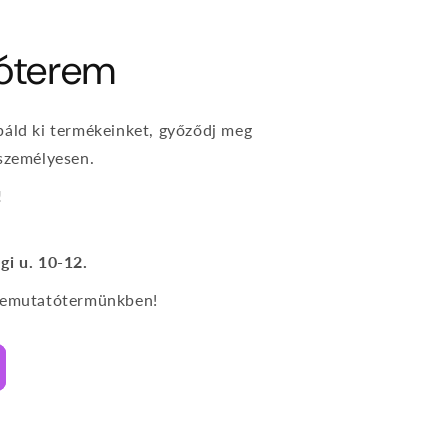
óterem
báld ki termékeinket, győződj meg
 személyesen.
!
gi u. 10-12.
 bemutatótermünkben!