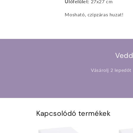
Ülőfelület:
27x27 cm
Mosható, czipzáras huzat!
Vedd
Vásárolj 2 lepedőt
Kapcsolódó termékek