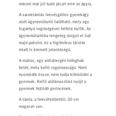
mászni már jól tudó picuri erre az ágyra.
A saroktámlás leesésgátlós gyerekágy
alatt ágyneműtartó található, mely egy
fogantyú segítségével felfelé nyílik. Az
ágyneműtartóba rengeteg dolgot el tud
majd pakolni, és a higiénikus tárolás
miatt is kiemelt jelentőségű.
A matrac, egy antiallergén hideghab
betét, mely kellő rugalmasságú. Nem
nyomódik össze, nem tudja kifeküldni a
gyermek. Kellő alátámasztást nyújt a
gyermek fejlődő gerincének.
A támla, a fekvőfelülettől, 30 cm
magasan van.