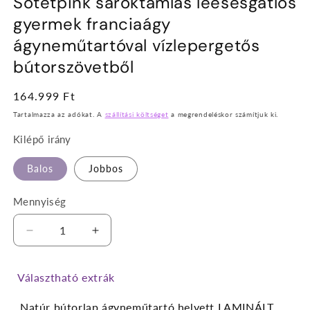
Sötétpink saroktámlás leesésgátlós
gyermek franciaágy
ágyneműtartóval vízlepergetős
bútorszövetből
Normál
164.999 Ft
ár
Tartalmazza az adókat. A
szállítási költséget
a megrendeléskor számítjuk ki.
Kilépő irány
Balos
Jobbos
Mennyiség
Sötétpink
Sötétpink
saroktámlás
saroktámlás
leesésgátlós
leesésgátlós
Választható extrák
gyermek
gyermek
franciaágy
franciaágy
Natúr bútorlap ágyneműtartó helyett LAMINÁLT
ágyneműtartóval
ágyneműtartóval