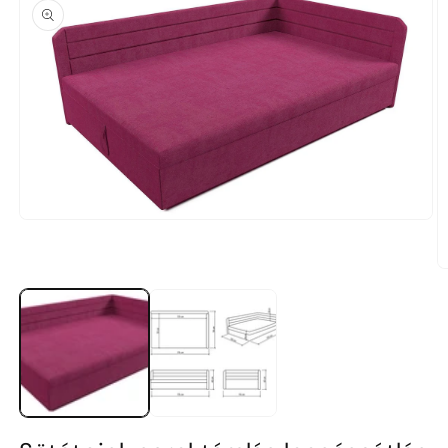
1.
médiafájl
megnyitása
a
2.
modális
m
párbeszédpanelen
m
a
m
p