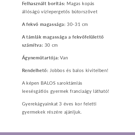
Felhasznált borítás:
Magas kopás
állóságú vízlepergetős bútorszövet
A fekvő magassága:
30-31 cm
A támlák magassága a fekvőfelülettő
számítva:
30 cm
Ágyneműtartója:
Van
Rendelhető:
Jobbos és balos kivitelben!
A képen BALOS saroktámlás
leesésgátlós gyermek franciaágy látható!
Gyerekágyainkat 3 éves kor feletti
gyermekek részére ajánljuk.