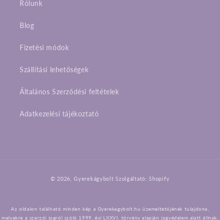
Rólunk
Blog
Fizetési módok
Szállítási lehetőségek
Általános Szerződési feltételek
Adatkezelési tájékoztató
Fizetési
© 2026,
Gyerekágybolt
Szolgáltató: Shopify
módok
Az oldalon található minden kép a Gyerekagybolt.hu üzemeltetőjének tulajdona,
melyekre a szerzői jogról szóló 1999. évi LXXVI. törvény alapján jogvédelem alatt állnak.