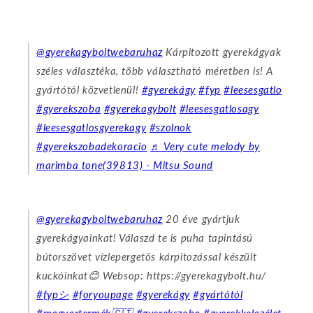
@gyerekagyboltwebaruhaz
Kárpitozott gyerekágyak
széles választéka, több választható méretben is! A
gyártótól közvetlenül!
#gyerekágy
#fyp
#leesesgatlo
#gyerekszoba
#gyerekagybolt
#leesesgatlosagy
#leesesgatlosgyerekagy
#szolnok
#gyerekszobadekoracio
♬ Very cute melody by
marimba tone(39813) - Mitsu Sound
@gyerekagyboltwebaruhaz
20 éve gyártjuk
gyerekágyainkat! Válaszd te is puha tapintású
bútorszövet vízlepergetős kárpitozással készült
kuckóinkat😊 Websop: https://gyerekagybolt.hu/
#fypシ
#foryoupage
#gyerekágy
#gyártótól
#magyartermék🇨🇮
#gyerekszoba
#gyerekkelazélet