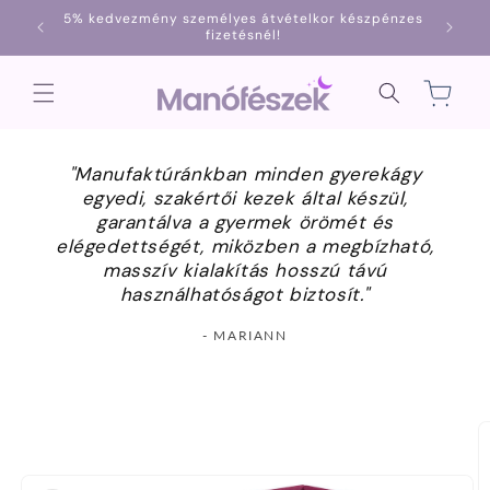
Ugrás a
5% kedvezmény személyes átvételkor készpénzes
1000
tartalomhoz
fizetésnél!
Kosár
"Manufaktúránkban minden gyerekágy
egyedi, szakértői kezek által készül,
garantálva a gyermek örömét és
elégedettségét, miközben a megbízható,
masszív kialakítás hosszú távú
használhatóságot biztosít."
- MARIANN
Kihagyás, és
ugrás a
termékadatokra