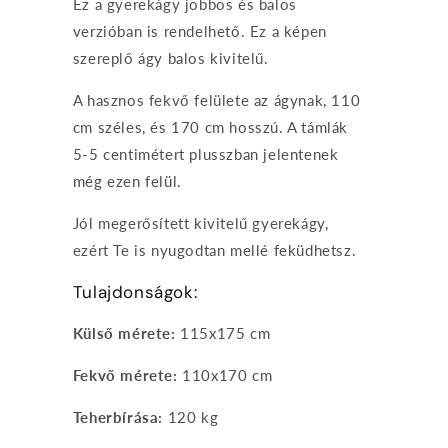
Ez a gyerekágy jobbos és balos
verzióban is rendelhető. Ez a képen
szereplő ágy balos kivitelű.
A hasznos fekvő felülete az ágynak, 110
cm széles, és 170 cm hosszú. A támlák
5-5 centimétert plusszban jelentenek
még ezen felül.
Jól megerősített kivitelű gyerekágy,
ezért Te is nyugodtan mellé feküdhetsz.
Tulajdonságok:
Külső mérete:
115x175 cm
Fekvő mérete:
110x170 cm
Teherbírása:
120 kg