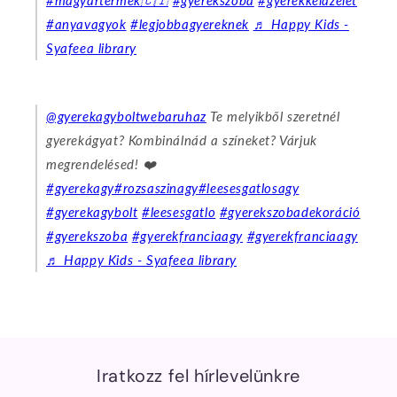
#anyavagyok
#legjobbagyereknek
♬ Happy Kids -
Syafeea library
@gyerekagyboltwebaruhaz
Te melyikből szeretnél
gyerekágyat? Kombinálnád a színeket? Várjuk
megrendelésed! ❤️
#gyerekagy
#rozsaszinagy
#leesesgatlosagy
#gyerekagybolt
#leesesgatlo
#gyerekszobadekoráció
#gyerekszoba
#gyerekfranciaagy
#gyerekfranciaagy
♬ Happy Kids - Syafeea library
Iratkozz fel hírlevelünkre