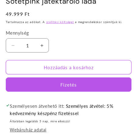
Sötétpink játéktároló láda
Normál
49.999 Ft
ár
Tartalmazza az adókat. A
szállítási költséget
a megrendeléskor számítjuk ki.
Mennyiség
Sötétpink
Sötétpink
játéktároló
játéktároló
láda
láda
mennyiségének
mennyiségének
Hozzáadás a kosárhoz
csökkentése
növelése
Fizetés
Személyesen átvehető itt:
Személyes átvétel: 5%
kedvezmény készpénz fizetéssel
Általában legalább 5 nap, mire elkészül
Webáruház adatai