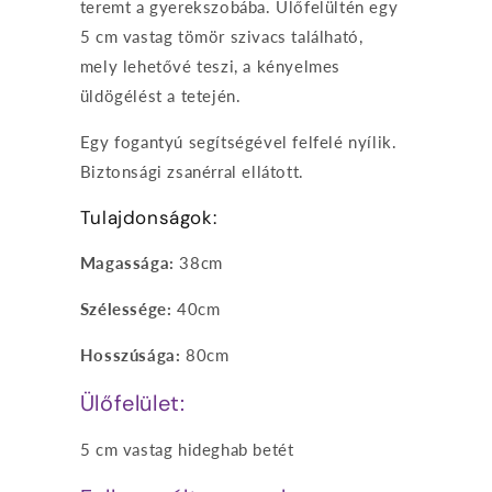
teremt a gyerekszobába. Ülőfelültén egy
5 cm vastag tömör szivacs található,
mely lehetővé teszi, a kényelmes
üldögélést a tetején.
Egy fogantyú segítségével felfelé nyílik.
Biztonsági zsanérral ellátott.
Tulajdonságok:
Magassága:
38cm
Szélessége:
40cm
Hosszúsága:
80cm
Ülőfelület:
5 cm vastag hideghab betét