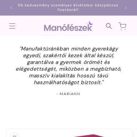
Ugrás a
5% kedvezmény személyes átvételkor készpénzes
1000
tartalomhoz
fizetésnél!
Kosár
"Manufaktúránkban minden gyerekágy
egyedi, szakértői kezek által készül,
garantálva a gyermek örömét és
elégedettségét, miközben a megbízható,
masszív kialakítás hosszú távú
használhatóságot biztosít."
- MARIANN
Kihagyás, és
ugrás a
termékadatokra