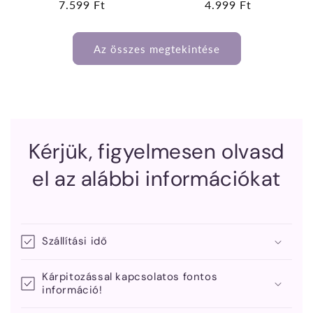
Normál
7.599 Ft
Normál
4.999 Ft
ár
ár
Az összes megtekintése
Kérjük, figyelmesen olvasd
el az alábbi információkat
Szállítási idő
Kárpitozással kapcsolatos fontos
információ!