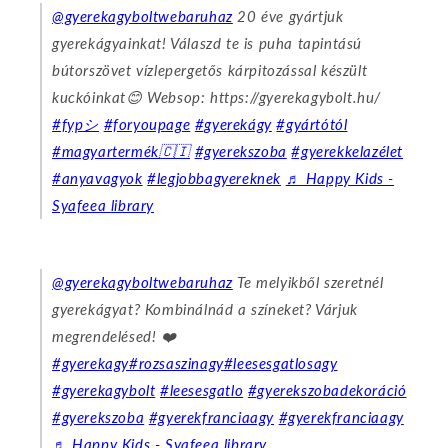
@gyerekagyboltwebaruhaz
20 éve gyártjuk
gyerekágyainkat! Válaszd te is puha tapintású
bútorszövet vízlepergetős kárpitozással készült
kuckóinkat😊 Websop: https://gyerekagybolt.hu/
#fypシ
#foryoupage
#gyerekágy
#gyártótól
#magyartermék🇨🇮
#gyerekszoba
#gyerekkelazélet
#anyavagyok
#legjobbagyereknek
♬ Happy Kids -
Syafeea library
@gyerekagyboltwebaruhaz
Te melyikből szeretnél
gyerekágyat? Kombinálnád a színeket? Várjuk
megrendelésed! ❤️
#gyerekagy
#rozsaszinagy
#leesesgatlosagy
#gyerekagybolt
#leesesgatlo
#gyerekszobadekoráció
#gyerekszoba
#gyerekfranciaagy
#gyerekfranciaagy
♬ Happy Kids - Syafeea library