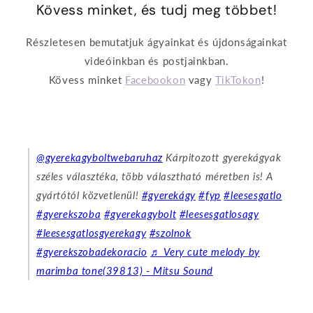
Kövess minket, és tudj meg többet!
Részletesen bemutatjuk ágyainkat és újdonságainkat
videóinkban és postjainkban.
Kövess minket
Facebookon
vagy
TikTokon
!
@gyerekagyboltwebaruhaz
Kárpitozott gyerekágyak
széles választéka, több választható méretben is! A
gyártótól közvetlenül!
#gyerekágy
#fyp
#leesesgatlo
#gyerekszoba
#gyerekagybolt
#leesesgatlosagy
#leesesgatlosgyerekagy
#szolnok
#gyerekszobadekoracio
♬ Very cute melody by
marimba tone(39813) - Mitsu Sound