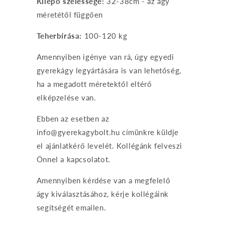
Kilépő szélessége:
32-38cm - az ágy
méretétől függően
Teherbírása:
100-120 kg
Amennyiben igénye van rá, úgy egyedi
gyerekágy legyártására is van lehetőség,
ha a megadott méretektől eltérő
elképzelése van.
Ebben az esetben az
info@gyerekagybolt.hu címünkre küldje
el ajánlatkérő levelét. Kollégánk felveszi
Önnel a kapcsolatot.
Amennyiben kérdése van a megfelelő
ágy kiválasztásához, kérje kollégáink
segítségét emailen.