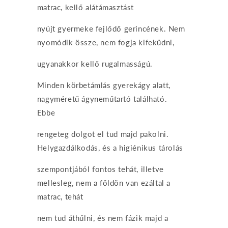
matrac, kellő alátámasztást
nyújt gyermeke fejlődő gerincének. Nem
nyomódik össze, nem fogja kifeküdni,
ugyanakkor kellő rugalmasságú.
Minden körbetámlás gyerekágy alatt,
nagyméretű ágyneműtartó található.
Ebbe
rengeteg dolgot el tud majd pakolni.
Helygazdálkodás, és a higiénikus tárolás
szempontjából fontos tehát, illetve
mellesleg, nem a földön van ezáltal a
matrac, tehát
nem tud áthűlni, és nem fázik majd a