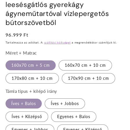
leesésgátlós gyerekágy
ágyneműtartóval vízlepergetős
bútorszövetből
Normál
96.999 Ft
ár
Tartalmazza az adókat. A
szállítási költséget
a megrendeléskor számítjuk ki.
Méret + Matrac
160x70 cm + 5 cm
160x70 cm + 10 cm
170x80 cm + 10 cm
170x90 cm + 10 cm
Támla típus + kilépő irány
Íves + Balos
Íves + Jobbos
Íves + Középső
Egyenes + Balos
Egyenes + Jobbos
Egyenes + Középső