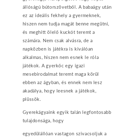
állóságú bútorszövetből. A babaágy után
ez az ideális fekhely a gyermeknek,
hiszen nem tudja magát benne megütni,
és meghitt ölelő kuckót teremt a
számára. Nem csak alvásra, de a
napközben is játékra is kiválóan
alkalmas, hiszen nem esnek le róla
játékok. A gyerkőc egy igazi
mesebirodalmat teremt maga körül
ebben az ágyban, és ennek nem lesz
akadálya, hogy leesnek a játékok,
plüssök.
Gyerekágyaink egyik talán legfontosabb
tulajdonsága, hogy
egyedülállóan vastagon szivacsoljuk a