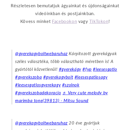
Részletesen bemutatjuk ágyainkat és újdonságainkat
videóinkban és postjainkban.
Kövess minket
Facebookon
vagy
TikTokon
!
@gyerekagyboltwebaruhaz
Kárpitozott gyerekágyak
széles választéka, több választható méretben is! A
gyártótól közvetlenül!
#gyerekágy
#fyp
#leesesgatlo
#gyerekszoba
#gyerekagybolt
#leesesgatlosagy
#leesesgatlosgyerekagy
#szolnok
#gyerekszobadekoracio
♬ Very cute melody by
marimba tone(39813) - Mitsu Sound
@gyerekagyboltwebaruhaz
20 éve gyártjuk