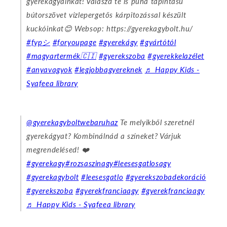
gyerekágyainkat! Válaszd te is puha tapintású
bútorszövet vízlepergetős kárpitozással készült
kuckóinkat😊 Websop: https://gyerekagybolt.hu/
#fypシ
#foryoupage
#gyerekágy
#gyártótól
#magyartermék🇨🇮
#gyerekszoba
#gyerekkelazélet
#anyavagyok
#legjobbagyereknek
♬ Happy Kids -
Syafeea library
@gyerekagyboltwebaruhaz
Te melyikből szeretnél
gyerekágyat? Kombinálnád a színeket? Várjuk
megrendelésed! ❤️
#gyerekagy
#rozsaszinagy
#leesesgatlosagy
#gyerekagybolt
#leesesgatlo
#gyerekszobadekoráció
#gyerekszoba
#gyerekfranciaagy
#gyerekfranciaagy
♬ Happy Kids - Syafeea library