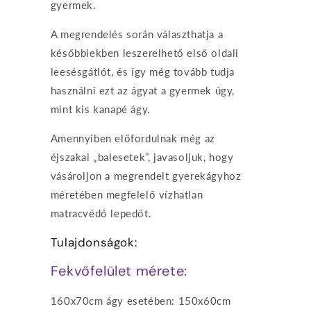
gyermek.
A megrendelés során választhatja a
későbbiekben leszerelhető első oldali
leesésgátlót, és így még tovább tudja
használni ezt az ágyat a gyermek úgy,
mint kis kanapé ágy.
Amennyiben előfordulnak még az
éjszakai „balesetek”, javasoljuk, hogy
vásároljon a megrendelt gyerekágyhoz
méretében megfelelő vízhatlan
matracvédő lepedőt.
Tulajdonságok:
Fekvőfelület mérete:
160x70cm ágy esetében: 150x60cm