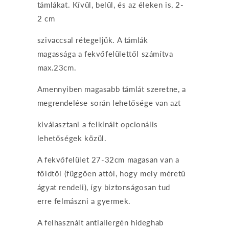
támlákat. Kívül, belül, és az éleken is, 2-
2 cm
szivaccsal rétegeljük. A támlák
magassága a fekvőfelülettől számítva
max.23cm.
Amennyiben magasabb támlát szeretne, a
megrendelése során lehetősége van azt
kiválasztani a felkínált opcionális
lehetőségek közül.
A fekvőfelület 27-32cm magasan van a
földtől (függően attól, hogy mely méretű
ágyat rendeli), így biztonságosan tud
erre felmászni a gyermek.
A felhasznált antiallergén hideghab