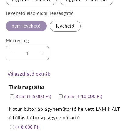
Levehető első oldali leesésgátló
nem levehető
levehető
Mennyiség
Sötétbarna
Sötétbarna
körbetámlás
körbetámlás
leesésgátlós
leesésgátlós
Választható extrák
gyerekágy
gyerekágy
ágyneműtartóval
ágyneműtartóval
Támlamagasítás
vízlepergetős
vízlepergetős
bútorszövetből
bútorszövetből
3 cm (+ 6 000 Ft)
6 cm (+ 10 000 Ft)
mennyiségének
mennyiségének
csökkentése
növelése
Natúr bútorlap ágyneműtartó helyett LAMINÁLT
élfóliás bútorlap ágyneműtartó
(+ 8 000 Ft)