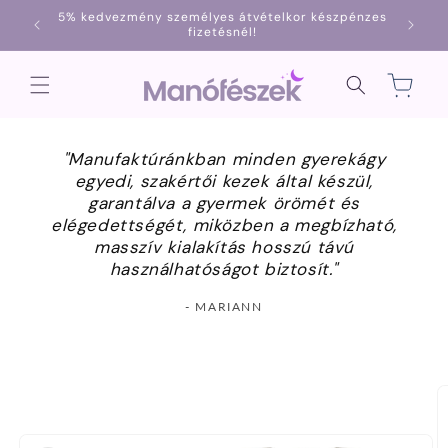
Ugrás a
5% kedvezmény személyes átvételkor készpénzes
1000
tartalomhoz
fizetésnél!
Kosár
"Manufaktúránkban minden gyerekágy
egyedi, szakértői kezek által készül,
garantálva a gyermek örömét és
elégedettségét, miközben a megbízható,
masszív kialakítás hosszú távú
használhatóságot biztosít."
- MARIANN
Kihagyás, és
ugrás a
termékadatokra