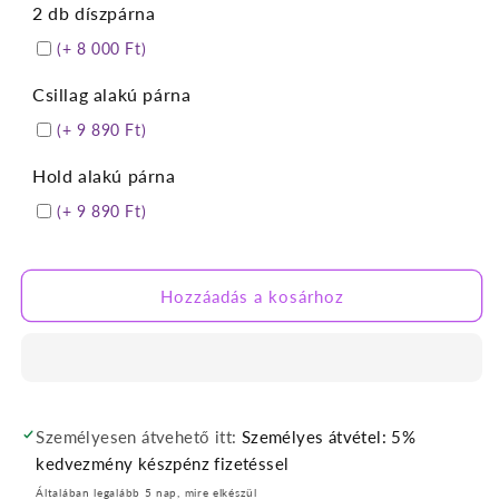
2 db díszpárna
(+ 8 000 Ft)
Csillag alakú párna
(+ 9 890 Ft)
Hold alakú párna
(+ 9 890 Ft)
Hozzáadás a kosárhoz
Személyesen átvehető itt:
Személyes átvétel: 5%
kedvezmény készpénz fizetéssel
Általában legalább 5 nap, mire elkészül