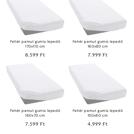
Fehér pamut gumis lepedő
Fehér pamut gumis lepedő
170x110 cm
160x80 cm
Normál
8.599 Ft
Normál
7.999 Ft
ár
ár
Fehér pamut gumis lepedő
Fehér pamut gumis lepedő
160x70 cm
150x60 cm
Normál
7.599 Ft
Normál
4.999 Ft
ár
ár