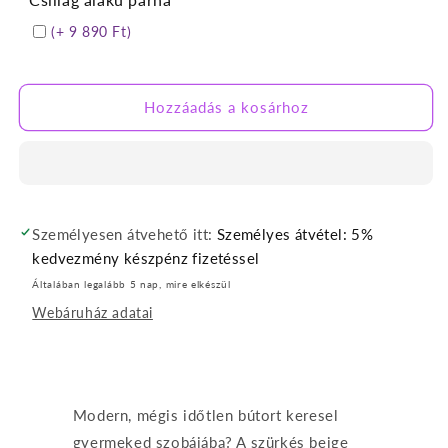
(+ 9 890 Ft)
Hozzáadás a kosárhoz
Személyesen átvehető itt:
Személyes átvétel: 5%
kedvezmény készpénz fizetéssel
Általában legalább 5 nap, mire elkészül
Webáruház adatai
Modern, mégis időtlen bútort keresel
gyermeked szobájába? A szürkés beige