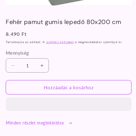
1.
médiafájl
megnyitása
Fehér pamut gumis lepedő 80x200 cm
a
modális
párbeszédpanelen
Normál
8.490 Ft
ár
Tartalmazza az adókat. A
szállítási költséget
a megrendeléskor számítjuk ki.
Mennyiség
Fehér
Fehér
pamut
pamut
gumis
gumis
lepedő
lepedő
Hozzáadás a kosárhoz
80x200
80x200
cm
cm
mennyiségének
mennyiségének
csökkentése
növelése
Minden részlet megtekintése