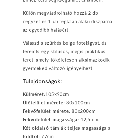
Külön megvásárolható hozzá 2 db
négyzet és 1 db téglalap alakú díszpárna
az egyedibb hatásért.
Válaszd a szürkés beige fotelágyat, és
teremts egy stílusos, mégis praktikus
teret, amely tökéletesen alkalmazkodik
gyermeked változó igényeihez!
Tulajdonságok:
Külméret:
105x90cm
Ülőfelület mérete:
80x100cm
Fekvőfelület mérete:
80x200cm
Fekvőfelület magassága:
42,5 cm.
Két oldalsó támlák teljes magassága a
földtől:
77cm