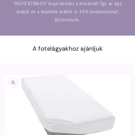
"AGYEXTRA10" kuponkódot a kosárnál! Így az ágy
árából és a lepedők árából is 10% kedvezményt
biztosítunk.
A fotelágyakhoz ajánljuk
Kihagyás, és
ugrás a
termékadatokra