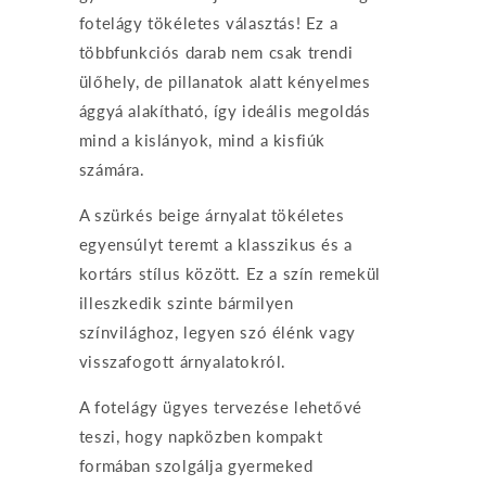
fotelágy tökéletes választás! Ez a
többfunkciós darab nem csak trendi
ülőhely, de pillanatok alatt kényelmes
ággyá alakítható, így ideális megoldás
mind a kislányok, mind a kisfiúk
számára.
A szürkés beige árnyalat tökéletes
egyensúlyt teremt a klasszikus és a
kortárs stílus között. Ez a szín remekül
illeszkedik szinte bármilyen
színvilághoz, legyen szó élénk vagy
visszafogott árnyalatokról.
A fotelágy ügyes tervezése lehetővé
teszi, hogy napközben kompakt
formában szolgálja gyermeked