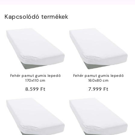
Kapcsolódó termékek
Fehér pamut gumis lepedő
Fehér pamut gumis lepedő
170x110 cm
160x80 cm
Normál
8.599 Ft
Normál
7.999 Ft
ár
ár