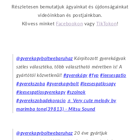
Részletesen bemutatjuk ágyainkat és újdonságainkat
videóinkban és postjainkban.
Kövess minket
Facebookon
vagy
TikTokon
!
@gyerekagyboltwebaruhaz
Kárpitozott gyerekágyak
széles választéka, több választható méretben is! A
gyártótól közvetlenül!
#gyerekágy
#fyp
#leesesgatlo
#gyerekszoba
#gyerekagybolt
#leesesgatlosagy
#leesesgatlosgyerekagy
#szolnok
#gyerekszobadekoracio
♬ Very cute melody by
marimba tone(39813) - Mitsu Sound
@gyerekagyboltwebaruhaz
20 éve gyártjuk