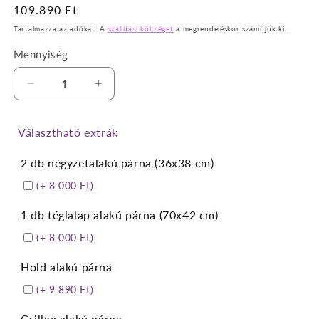
Normál
109.890 Ft
ár
Tartalmazza az adókat. A
szállítási költséget
a megrendeléskor számítjuk ki.
Mennyiség
Leonel
Leonel
szürkés
szürkés
beige
beige
Választható extrák
fotelágy
fotelágy
mennyiségének
mennyiségének
2 db négyzetalakú párna (36x38 cm)
csökkentése
növelése
(+ 8 000 Ft)
1 db téglalap alakú párna (70x42 cm)
(+ 8 000 Ft)
Hold alakú párna
(+ 9 890 Ft)
Csillag alakú párna