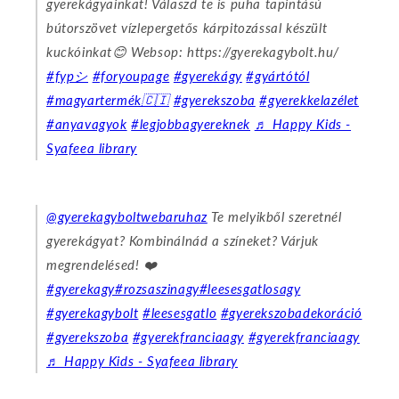
gyerekágyainkat! Válaszd te is puha tapintású
bútorszövet vízlepergetős kárpitozással készült
kuckóinkat😊 Websop: https://gyerekagybolt.hu/
#fypシ
#foryoupage
#gyerekágy
#gyártótól
#magyartermék🇨🇮
#gyerekszoba
#gyerekkelazélet
#anyavagyok
#legjobbagyereknek
♬ Happy Kids -
Syafeea library
@gyerekagyboltwebaruhaz
Te melyikből szeretnél
gyerekágyat? Kombinálnád a színeket? Várjuk
megrendelésed! ❤️
#gyerekagy
#rozsaszinagy
#leesesgatlosagy
#gyerekagybolt
#leesesgatlo
#gyerekszobadekoráció
#gyerekszoba
#gyerekfranciaagy
#gyerekfranciaagy
♬ Happy Kids - Syafeea library