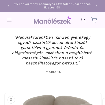
Ugrás a
5% kedvezmény személyes átvételkor készpénzes
1000
tartalomhoz
fizetésnél!
Kosár
"Manufaktúránkban minden gyerekágy
egyedi, szakértői kezek által készül,
garantálva a gyermek örömét és
elégedettségét, miközben a megbízható,
masszív kialakítás hosszú távú
használhatóságot biztosít."
- MARIANN
Kihagyás, és
ugrás a
termékadatokra