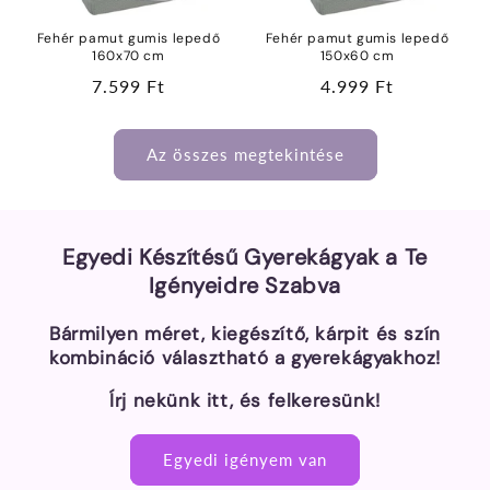
Fehér pamut gumis lepedő
Fehér pamut gumis lepedő
160x70 cm
150x60 cm
Normál
7.599 Ft
Normál
4.999 Ft
ár
ár
Az összes megtekintése
Egyedi Készítésű Gyerekágyak a Te
Igényeidre Szabva
Bármilyen méret, kiegészítő, kárpit és szín
kombináció választható a gyerekágyakhoz!
Írj nekünk itt, és felkeresünk!
Egyedi igényem van