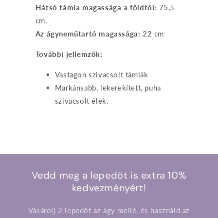
Hátsó támla magassága a földtől:
75,5
cm.
Az ágyneműtartó magassága:
22 cm
További jellemzők:
Vastagon szivacsolt támlák
Markánsabb, lekerekített, puha
szivacsolt élek.
Vedd meg a lepedőt is extra 10%
kedvezményért!
Vásárolj 2 lepedőt az ágy mellé, és használd az