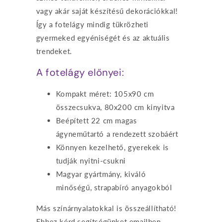
vagy akár saját készítésű dekorációkkal!
Így a fotelágy mindig tükrözheti
gyermeked egyéniségét és az aktuális
trendeket.
A fotelágy előnyei:
Kompakt méret: 105x90 cm
összecsukva, 80x200 cm kinyitva
Beépített 22 cm magas
ágyneműtartó a rendezett szobáért
Könnyen kezelhető, gyerekek is
tudják nyitni-csukni
Magyar gyártmány, kiváló
minőségű, strapabíró anyagokból
Más színárnyalatokkal is összeállítható!
Ehhez kérd segítségünket emailben.