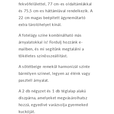
fekvőfelülettel, 77 cm-es oldaltámlákkal
és 75,5 cm-es háttámlával rendelkezik. A
22 cm magas beépített ágyneműtartó
extra tárolóhelyet kínál.
A fotelágy színe kombinálható más
árnyalatokkal is! Fordulj hozzánk e-
mailben, és mi segítünk megtalálni a
tökéletes színösszeállítást.
A sötétbeige remekül harmonizál szinte
bármilyen színnel, legyen az élénk vagy
pasztell árnyalat.
A 2 db négyzet és 1 db téglalap alakú
díszpárna, amelyeket megvásárolhatsz
hozzá, egyedivé varázsolja gyermeked
kuckóját.