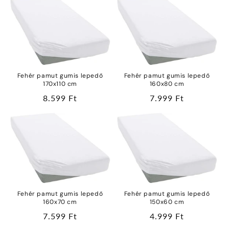
Fehér pamut gumis lepedő
Fehér pamut gumis lepedő
170x110 cm
160x80 cm
Normál
8.599 Ft
Normál
7.999 Ft
ár
ár
Fehér pamut gumis lepedő
Fehér pamut gumis lepedő
160x70 cm
150x60 cm
Normál
7.599 Ft
Normál
4.999 Ft
ár
ár