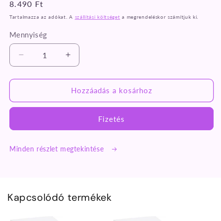
Normál
8.490 Ft
ár
Tartalmazza az adókat. A
szállítási költséget
a megrendeléskor számítjuk ki.
Mennyiség
Fehér
Fehér
pamut
pamut
gumis
gumis
lepedő
lepedő
Hozzáadás a kosárhoz
80x200
80x200
cm
cm
Fizetés
mennyiségének
mennyiségének
csökkentése
növelése
Minden részlet megtekintése
Kapcsolódó termékek