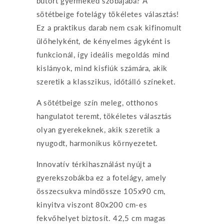
bútort gyermeked szobájába? A
sötétbeige fotelágy tökéletes választás!
Ez a praktikus darab nem csak kifinomult
ülőhelyként, de kényelmes ágyként is
funkcionál, így ideális megoldás mind
kislányok, mind kisfiúk számára, akik
szeretik a klasszikus, időtálló színeket.
A sötétbeige szín meleg, otthonos
hangulatot teremt, tökéletes választás
olyan gyerekeknek, akik szeretik a
nyugodt, harmonikus környezetet.
Innovatív térkihasználást nyújt a
gyerekszobákba ez a fotelágy, amely
összecsukva mindössze 105x90 cm,
kinyitva viszont 80x200 cm-es
fekvőhelyet biztosít. 42,5 cm magas