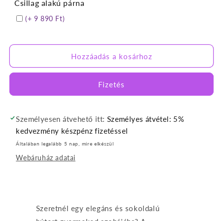
Csillag alakú párna
(+ 9 890 Ft)
Hozzáadás a kosárhoz
Fizetés
Személyesen átvehető itt:
Személyes átvétel: 5%
kedvezmény készpénz fizetéssel
Általában legalább 5 nap, mire elkészül
Webáruház adatai
Szeretnél egy elegáns és sokoldalú