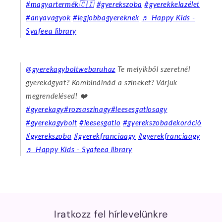
#magyartermék🇨🇮
#gyerekszoba
#gyerekkelazélet
#anyavagyok
#legjobbagyereknek
♬ Happy Kids -
Syafeea library
@gyerekagyboltwebaruhaz
Te melyikből szeretnél
gyerekágyat? Kombinálnád a színeket? Várjuk
megrendelésed! ❤️
#gyerekagy
#rozsaszinagy
#leesesgatlosagy
#gyerekagybolt
#leesesgatlo
#gyerekszobadekoráció
#gyerekszoba
#gyerekfranciaagy
#gyerekfranciaagy
♬ Happy Kids - Syafeea library
Iratkozz fel hírlevelünkre