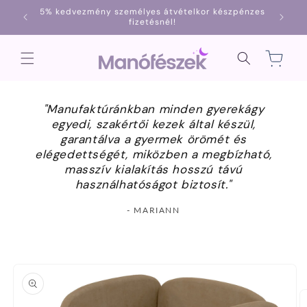
Ugrás a
5% kedvezmény személyes átvételkor készpénzes
1000
tartalomhoz
fizetésnél!
Kosár
"Manufaktúránkban minden gyerekágy
egyedi, szakértői kezek által készül,
garantálva a gyermek örömét és
elégedettségét, miközben a megbízható,
masszív kialakítás hosszú távú
használhatóságot biztosít."
- MARIANN
Kihagyás, és
ugrás a
termékadatokra