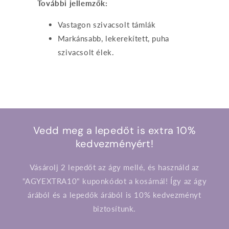
További jellemzők:
Vastagon szivacsolt támlák
Markánsabb, lekerekített, puha
szivacsolt élek.
Vedd meg a lepedőt is extra 10%
kedvezményért!
Vásárolj 2 lepedőt az ágy mellé, és használd az
"AGYEXTRA10" kuponkódot a kosárnál! Így az ágy
árából és a lepedők árából is 10% kedvezményt
biztosítunk.