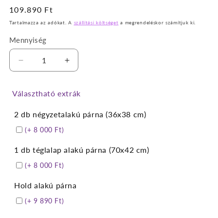
Normál
109.890 Ft
ár
Tartalmazza az adókat. A
szállítási költséget
a megrendeléskor számítjuk ki.
Mennyiség
Leonel
Leonel
sötétbeige
sötétbeige
fotelágy
fotelágy
Választható extrák
mennyiségének
mennyiségének
csökkentése
növelése
2 db négyzetalakú párna (36x38 cm)
(+ 8 000 Ft)
1 db téglalap alakú párna (70x42 cm)
(+ 8 000 Ft)
Hold alakú párna
(+ 9 890 Ft)