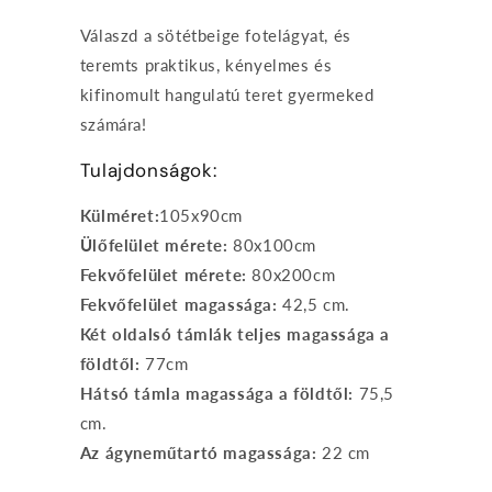
Válaszd a sötétbeige fotelágyat, és
teremts praktikus, kényelmes és
kifinomult hangulatú teret gyermeked
számára!
Tulajdonságok:
Külméret:
105x90cm
Ülőfelület mérete:
80x100cm
Fekvőfelület mérete:
80x200cm
Fekvőfelület magassága:
42,5 cm.
Két oldalsó támlák teljes magassága a
földtől:
77cm
Hátsó támla magassága a földtől:
75,5
cm.
Az ágyneműtartó magassága:
22 cm