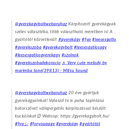
@gyerekagyboltwebaruhaz
Kárpitozott gyerekágyak
széles választéka, több választható méretben is! A
gyártótól közvetlenül!
#gyerekágy
#fyp
#leesesgatlo
#gyerekszoba
#gyerekagybolt
#leesesgatlosagy
#leesesgatlosgyerekagy
#szolnok
#gyerekszobadekoracio
♬ Very cute melody by
marimba tone(39813) - Mitsu Sound
@gyerekagyboltwebaruhaz
20 éve gyártjuk
gyerekágyainkat! Válaszd te is puha tapintású
bútorszövet vízlepergetős kárpitozással készült
kuckóinkat😊 Websop: https://gyerekagybolt.hu/
#fypシ
#foryoupage
#gyerekágy
#gyártótól