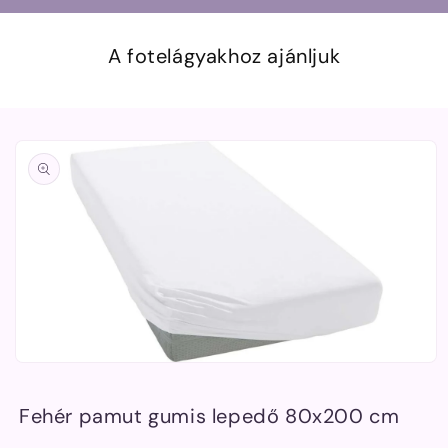
A fotelágyakhoz ajánljuk
Kihagyás, és
ugrás a
termékadatokra
1.
médiafájl
megnyitása
Fehér pamut gumis lepedő 80x200 cm
a
modális
párbeszédpanelen