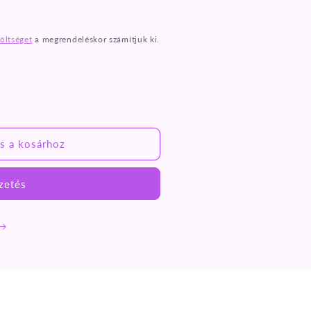
költséget
a megrendeléskor számítjuk ki.
s a kosárhoz
zetés
ének