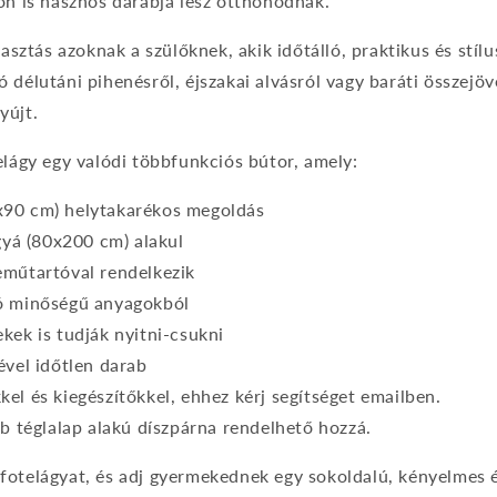
on is hasznos darabja lesz otthonodnak.
lasztás azoknak a szülőknek, akik időtálló, praktikus és stíl
délutáni pihenésről, éjszakai alvásról vagy baráti összejöve
yújt.
elágy egy valódi többfunkciós bútor, amely:
90 cm) helytakarékos megoldás
gyá (80x200 cm) alakul
eműtartóval rendelkezik
ó minőségű anyagokból
kek is tudják nyitni-csukni
ével időtlen darab
el és kiegészítőkkel, ehhez kérj segítséget emailben.
db téglalap alakú díszpárna rendelhető hozzá.
otelágyat, és adj gyermekednek egy sokoldalú, kényelmes é