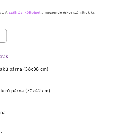
at. A
szállítási költséget
a megrendeléskor számítjuk ki.
Leonel
középkék
fotelágy
trák
nek
mennyiségének
e
növelése
lakú párna (36x38 cm)
alakú párna (70x42 cm)
rna