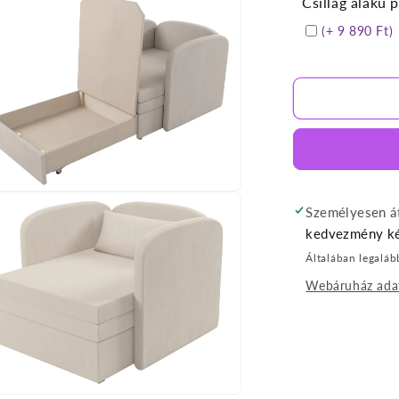
Csillag alakú 
(+ 9 890 Ft)
afájl
Személyesen át
yitása
kedvezmény ké
lis
Általában legaláb
eszédpanelen
Webáruház ada