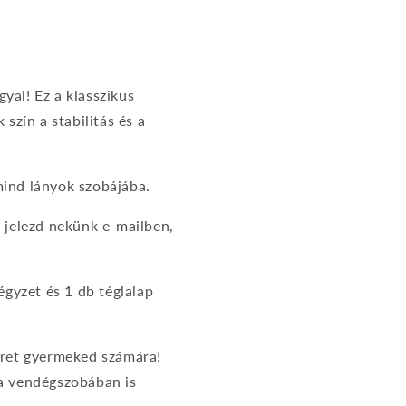
yal! Ez a klasszikus
szín a stabilitás és a
mind lányok szobájába.
, jelezd nekünk e-mailben,
gyzet és 1 db téglalap
teret gyermeked számára!
 a vendégszobában is