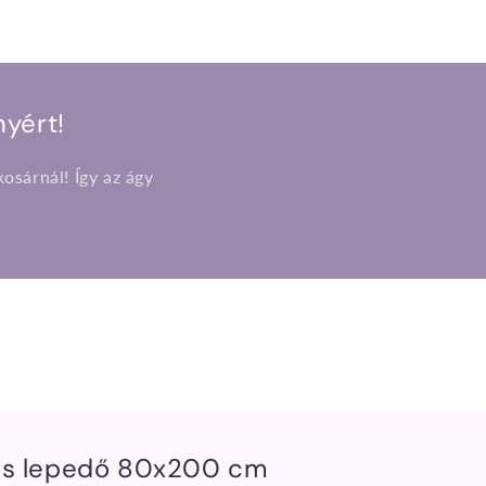
yért!
osárnál! Így az ágy
.
is lepedő 80x200 cm