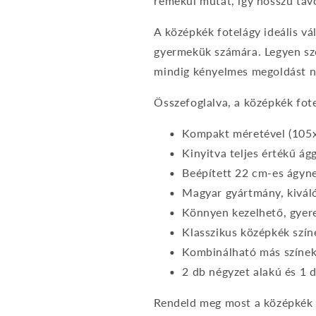
remekül mutat, így hosszú táv
A középkék fotelágy ideális vá
gyermekük számára. Legyen szó 
mindig kényelmes megoldást n
Összefoglalva, a középkék fot
Kompakt méretével (105x
Kinyitva teljes értékű ág
Beépített 22 cm-es ágyn
Magyar gyártmány, kivál
Könnyen kezelhető, gyere
Klasszikus középkék szín
Kombinálható más színekk
2 db négyzet alakú és 1 
Rendeld meg most a középkék f