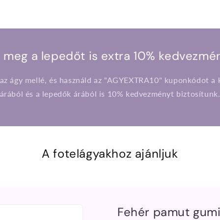
 meg a lepedőt is extra 10% kedvezmén
 az ágy mellé, és használd az "AGYEXTRA10" kuponkódot a k
árából és a lepedők árából is 10% kedvezményt biztosítunk
A fotelágyakhoz ajánljuk
Fehér pamut gum