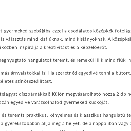
afájl
yitása
lis
eszédpanelen
t gyermeked szobájába ezzel a csodálatos középkék fotelágg
lis választás mind kisfiúknak, mind kislányoknak. A középkék 
közben inspirálja a kreativitást és a képzelőerőt.
egnyugtató hangulatot teremt, és remekül illik mind fiúk, 
más árnyalatokkal is! Ha szeretnéd egyedivé tenni a bútort
életes színösszeállítást.
elágyat díszpárnákkal! Külön megvásárolható hozzá 2 db né
gazán egyedivé varázsolhatod gyermeked kuckóját.
, és teremts praktikus, kényelmes és klasszikus hangulatú 
 a gyerekszobában állja meg a helyét, de a nappaliban vagy