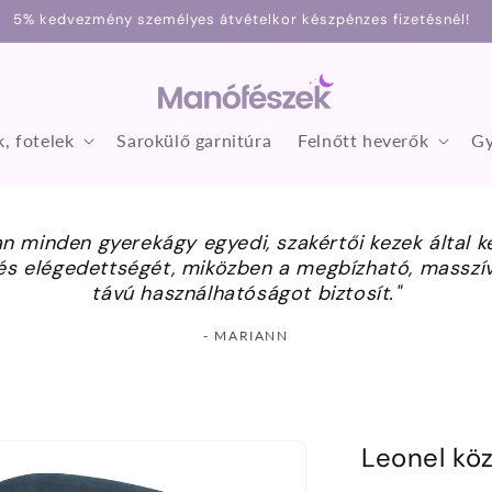
5% kedvezmény személyes átvételkor készpénzes fizetésnél!
, fotelek
Sarokülő garnitúra
Felnőtt heverők
Gy
 minden gyerekágy egyedi, szakértői kezek által ké
s elégedettségét, miközben a megbízható, masszív 
távú használhatóságot biztosít."
- MARIANN
Leonel kö