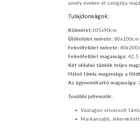
amely éveken át szolgálja maj
Tulajdonságok:
Külméret:
105x90cm
Ülőfelület mérete:
80x100cm
Fekvőfelület mérete:
80x200
Fekvőfelület magassága:
42,5
Két oldalsó támlák teljes maga
Hátsó támla magassága a földt
Az ágyneműtartó magassága:
További jellemzők:
Vastagon szivacsolt táml
Markánsabb, lekerekített,