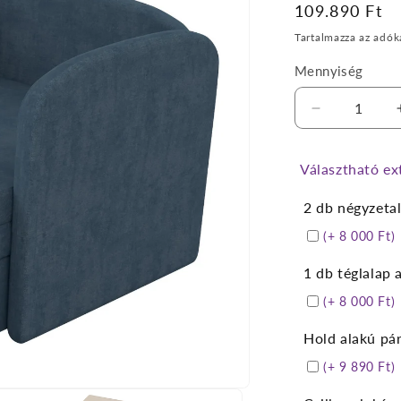
Normál
109.890 Ft
ár
Tartalmazza az adók
Mennyiség
Leonel
középkék
fotelágy
Választható ex
mennyiségé
csökkentés
2 db négyzeta
(+ 8 000 Ft)
1 db téglalap 
(+ 8 000 Ft)
Hold alakú pá
(+ 9 890 Ft)