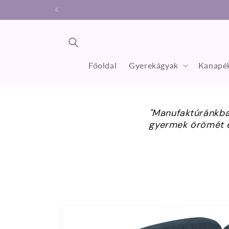
Ugrás a
tartalomhoz
Főoldal
Gyerekágyak
Kanapék
"Manufaktúránkban
gyermek örömét é
Kihagyás, és
ugrás a
termékadatokra