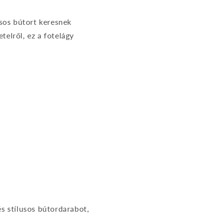
usos bútort keresnek
telről, ez a fotelágy
s stílusos bútordarabot,