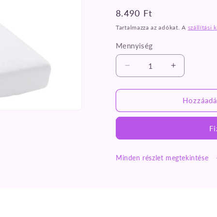
Normál
8.490 Ft
ár
Tartalmazza az adókat. A
szállítási 
Mennyiség
Fehér
Fehér
pamut
pamut
gumis
gumis
lepedő
lepedő
Hozzáadá
80x200
80x200
cm
cm
Fi
mennyiségének
mennyiség
csökkentése
növelése
Minden részlet megtekintése