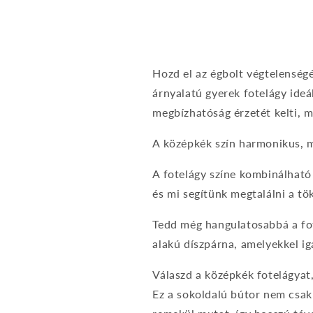
5.
médiafájl
médi
megnyitása
megn
a
a
modális
modá
párbeszédpanelen
párb
Hozd el az égbolt végtelenségé
árnyalatú gyerek fotelágy ideá
megbízhatóság érzetét kelti, mi
A középkék szín harmonikus, m
A fotelágy színe kombinálható 
és mi segítünk megtalálni a tök
Tedd még hangulatosabbá a fot
alakú díszpárna, amelyekkel i
Válaszd a középkék fotelágyat
Ez a sokoldalú bútor nem csak