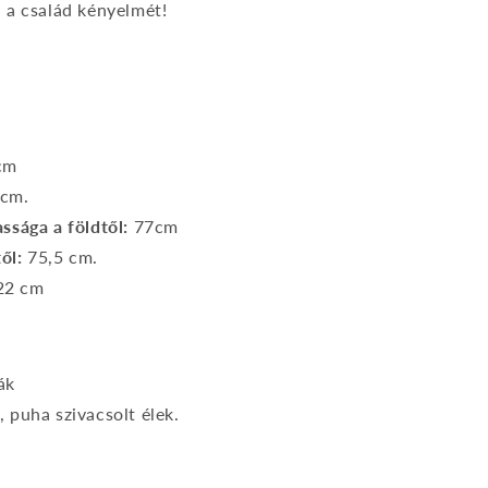
d a család kényelmét!
cm
 cm.
ssága a földtől:
77cm
ől:
75,5 cm.
22 cm
ák
 puha szivacsolt élek.