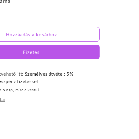
párna
Hozzáadás a kosárhoz
Fizetés
vehető itt:
Személyes átvétel: 5%
szpénz fizetéssel
b 5 nap, mire elkészül
tai