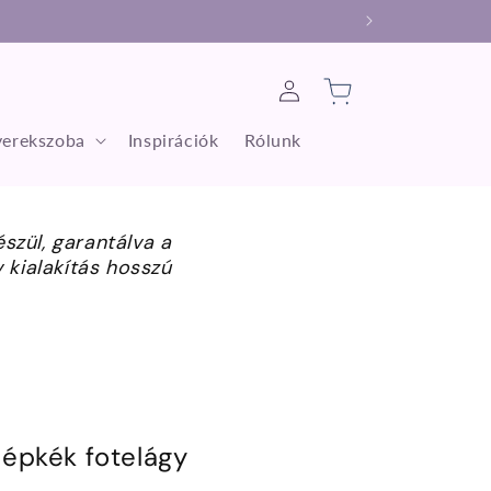
Bejelentkezés
Kosár
erekszoba
Inspirációk
Rólunk
szül, garantálva a
kialakítás hosszú
zépkék fotelágy