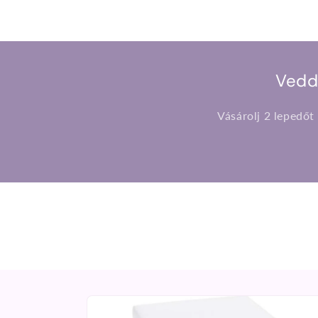
Vedd
Vásárolj 2 lepedőt
Kihagyás, és
ugrás a