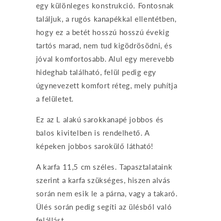
egy különleges konstrukció. Fontosnak
találjuk, a rugós kanapékkal ellentétben,
hogy ez a betét hosszú hosszú évekig
tartós marad, nem tud kigödrösödni, és
jóval komfortosabb. Alul egy merevebb
hideghab található, felül pedig egy
úgynevezett komfort réteg, mely puhítja
a felületet.
Ez az L alakú sarokkanapé jobbos és
balos kivitelben is rendelhető. A
képeken jobbos sarokülő látható!
A karfa 11,5 cm széles. Tapasztalataink
szerint a karfa szükséges, hiszen alvás
során nem esik le a párna, vagy a takaró.
Ülés során pedig segíti az ülésből való
felállást.