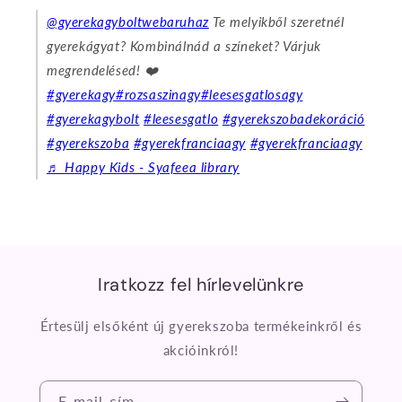
@gyerekagyboltwebaruhaz
Te melyikből szeretnél
gyerekágyat? Kombinálnád a színeket? Várjuk
megrendelésed! ❤️
#gyerekagy
#rozsaszinagy
#leesesgatlosagy
#gyerekagybolt
#leesesgatlo
#gyerekszobadekoráció
#gyerekszoba
#gyerekfranciaagy
#gyerekfranciaagy
♬ Happy Kids - Syafeea library
Iratkozz fel hírlevelünkre
Értesülj elsőként új gyerekszoba termékeinkről és
akcióinkról!
E-mail-cím