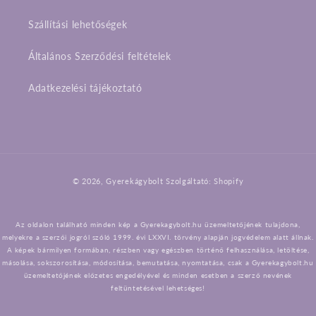
Szállítási lehetőségek
Általános Szerződési feltételek
Adatkezelési tájékoztató
Fizetési
© 2026,
Gyerekágybolt
Szolgáltató: Shopify
módok
Az oldalon található minden kép a Gyerekagybolt.hu üzemeltetőjének tulajdona,
melyekre a szerzői jogról szóló 1999. évi LXXVI. törvény alapján jogvédelem alatt állnak.
A képek bármilyen formában, részben vagy egészben történő felhasználása, letöltése,
másolása, sokszorosítása, módosítása, bemutatása, nyomtatása, csak a Gyerekagybolt.hu
üzemeltetőjének előzetes engedélyével és minden esetben a szerző nevének
feltüntetésével lehetséges!