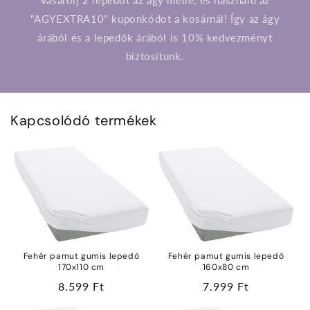
"AGYEXTRA10" kuponkódot a kosárnál! Így az ágy
árából és a lepedők árából is 10% kedvezményt
biztosítunk.
Kapcsolódó termékek
Fehér pamut gumis lepedő
Fehér pamut gumis lepedő
170x110 cm
160x80 cm
Normál
8.599 Ft
Normál
7.999 Ft
ár
ár