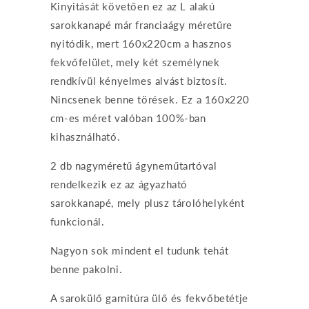
Kinyitását követően ez az L alakú
sarokkanapé már franciaágy méretűre
nyitódik, mert 160x220cm a hasznos
fekvőfelület, mely két személynek
rendkívül kényelmes alvást biztosít.
Nincsenek benne törések. Ez a 160x220
cm-es méret valóban 100%-ban
kihasználható.
2 db nagyméretű ágyneműtartóval
rendelkezik ez az ágyazható
sarokkanapé, mely plusz tárolóhelyként
funkcionál.
Nagyon sok mindent el tudunk tehát
benne pakolni.
A sarokülő garnitúra ülő és fekvőbetétje