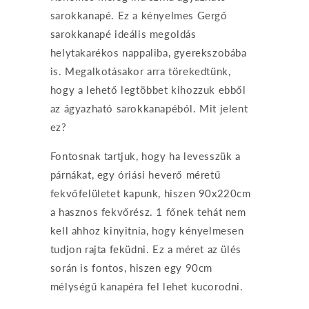
sarokkanapé. Ez a kényelmes Gergő
sarokkanapé ideális megoldás
helytakarékos nappaliba, gyerekszobába
is. Megalkotásakor arra törekedtünk,
hogy a lehető legtöbbet kihozzuk ebből
az ágyazható sarokkanapéból. Mit jelent
ez?
Fontosnak tartjuk, hogy ha levesszük a
párnákat, egy óriási heverő méretű
fekvőfelületet kapunk, hiszen 90x220cm
a hasznos fekvőrész. 1 főnek tehát nem
kell ahhoz kinyitnia, hogy kényelmesen
tudjon rajta feküdni. Ez a méret az ülés
során is fontos, hiszen egy 90cm
mélységű kanapéra fel lehet kucorodni.