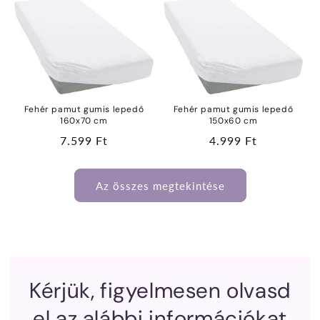
Fehér pamut gumis lepedő
Fehér pamut gumis lepedő
160x70 cm
150x60 cm
Normál
7.599 Ft
Normál
4.999 Ft
ár
ár
Az összes megtekintése
Kérjük, figyelmesen olvasd
el az alábbi információkat