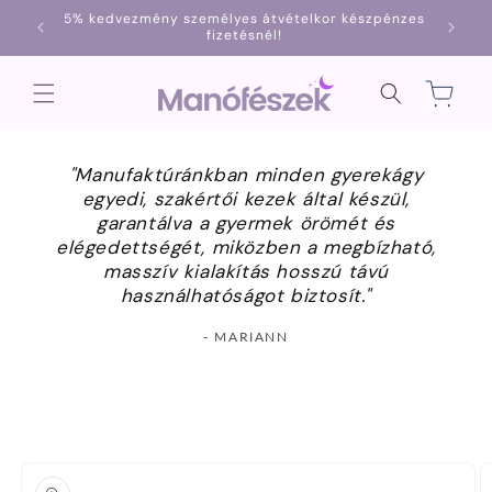
Ugrás a
5% kedvezmény személyes átvételkor készpénzes
1000
tartalomhoz
fizetésnél!
Kosár
"Manufaktúránkban minden gyerekágy
egyedi, szakértői kezek által készül,
garantálva a gyermek örömét és
elégedettségét, miközben a megbízható,
masszív kialakítás hosszú távú
használhatóságot biztosít."
- MARIANN
Kihagyás, és
ugrás a
termékadatokra