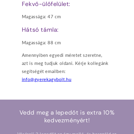
Fekvő-ülőfelület:
Magassága: 47 cm
Hátsó támla:
Magassága: 88 cm
Amennyiben egyedi méretet szeretne,
azt is meg tudjuk oldani. Kérje kollegánk
segítségét emailben:
info@gyerekagybolt.hu
Vedd meg a lepedőt is extra 10%
kedvezményért!
Vásárolj 2 lepedőt az ágy mellé, és használd az