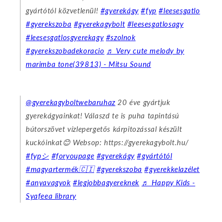
gyártótól közvetlenül!
#gyerekágy
#fyp
#leesesgatlo
#gyerekszoba
#gyerekagybolt
#leesesgatlosagy
#leesesgatlosgyerekagy
#szolnok
#gyerekszobadekoracio
♬ Very cute melody by
marimba tone(39813) - Mitsu Sound
@gyerekagyboltwebaruhaz
20 éve gyártjuk
gyerekágyainkat! Válaszd te is puha tapintású
bútorszövet vízlepergetős kárpitozással készült
kuckóinkat😊 Websop: https://gyerekagybolt.hu/
#fypシ
#foryoupage
#gyerekágy
#gyártótól
#magyartermék🇨🇮
#gyerekszoba
#gyerekkelazélet
#anyavagyok
#legjobbagyereknek
♬ Happy Kids -
Syafeea library