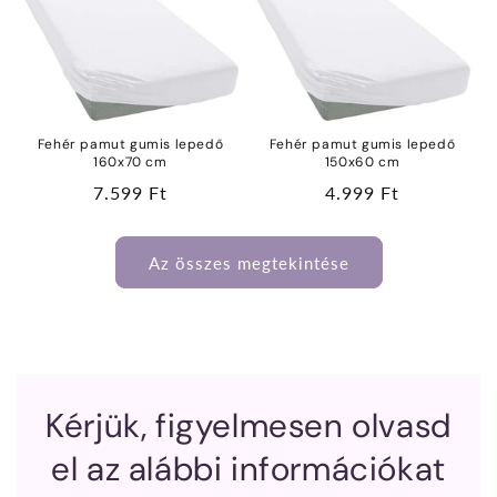
Fehér pamut gumis lepedő
Fehér pamut gumis lepedő
160x70 cm
150x60 cm
Normál
7.599 Ft
Normál
4.999 Ft
ár
ár
Az összes megtekintése
Kérjük, figyelmesen olvasd
el az alábbi információkat