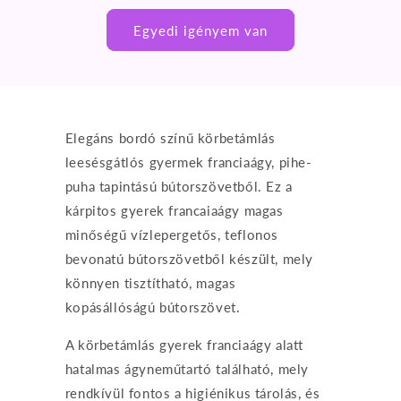
Egyedi igényem van
Elegáns bordó színű körbetámlás
leesésgátlós gyermek franciaágy, pihe-
puha tapintású bútorszövetből. Ez a
kárpitos gyerek francaiaágy magas
minőségű vízlepergetős, teflonos
bevonatú bútorszövetből készült, mely
könnyen tisztítható, magas
kopásállóságú bútorszövet.
A körbetámlás gyerek franciaágy alatt
hatalmas ágyneműtartó található, mely
rendkívül fontos a higiénikus tárolás, és