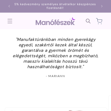
Ugrás a
5% kedvezmény személyes átvételkor készpénzes
1000
tartalomhoz
fizetésnél!
Kosár
"Manufaktúránkban minden gyerekágy
egyedi, szakértői kezek által készül,
garantálva a gyermek örömét és
elégedettségét, miközben a megbízható,
masszív kialakítás hosszú távú
használhatóságot biztosít."
- MARIANN
Kihagyás, és
ugrás a
termékadatokra