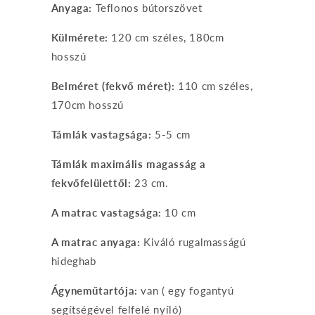
Anyaga:
Teflonos bútorszövet
Külmérete:
120 cm széles, 180cm
hosszú
Belméret (fekvő méret):
110 cm széles,
170cm hosszú
Támlák vastagsága:
5-5 cm
Támlák maximális magasság a
fekvőfelülettől:
23 cm.
A matrac vastagsága:
10 cm
A matrac anyaga:
Kiváló rugalmasságú
hideghab
Ágyneműtartója:
van ( egy fogantyú
segítségével felfelé nyíló)