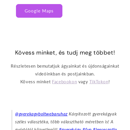
Google Maps
Kövess minket, és tudj meg többet!
Részletesen bemutatjuk ágyainkat és újdonságainkat
videóinkban és postjainkban.
Kövess minket
Facebookon
vagy
TikTokon
!
@gyerekagyboltwebaruhaz
Kárpitozott gyerekágyak
széles választéka, több választható méretben is! A
gyártótól közvetlenül!
#gyerekágy
#fyp
#leesesgatlo