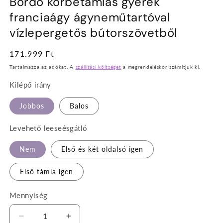
Bordó körbetámlás gyerek
franciaágy ágyneműtartóval
vízlepergetős bútorszövetből
Normál
171.999 Ft
ár
Tartalmazza az adókat. A
szállítási költséget
a megrendeléskor számítjuk ki.
Kilépő irány
Jobbos
Balos
Levehető leeseésgátló
Nem
Első és két oldalsó igen
Első támla igen
Mennyiség
Bordó
Bordó