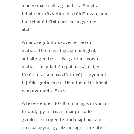
a helykihasználtság miatt is. A matrac
tehát nem közvetlenül a földön van, nem
tud tehát áthűlni a matrac a gyermek
alatt.
A minőségi bútorszövettel bevont
matrac, 10 cm vastagságú hideghab
antiallergén betét. Nagy teherbírású
matrac, mely kellő rugalmasságú, így
tökéletes alátámasztást nyújt a gyermek
fejlődő gerincének. Nem tudja kifeküdni,
nem nyomódik össze.
A fekvőfelület 30-30 cm magasan van a
földtől, így a mászni már jól tudó
gyerkőc könnyen fel tud majd mászni
erre az ágyra, így biztonságot teremtve