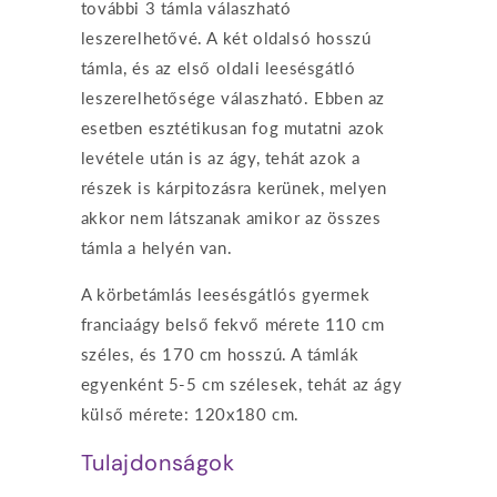
további 3 támla válaszható
leszerelhetővé. A két oldalsó hosszú
támla, és az első oldali leesésgátló
leszerelhetősége válaszható. Ebben az
esetben esztétikusan fog mutatni azok
levétele után is az ágy, tehát azok a
részek is kárpitozásra kerünek, melyen
akkor nem látszanak amikor az összes
támla a helyén van.
A körbetámlás leesésgátlós gyermek
franciaágy belső fekvő mérete 110 cm
széles, és 170 cm hosszú. A támlák
egyenként 5-5 cm szélesek, tehát az ágy
külső mérete: 120x180 cm.
Tulajdonságok