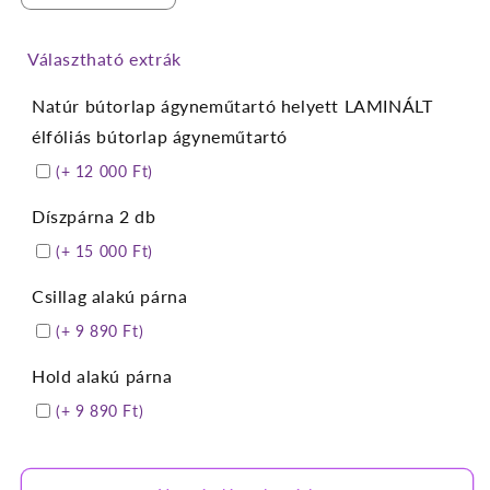
körbetámlás
körbetámlás
gyerek
gyerek
Választható extrák
franciaágy
franciaágy
ágyneműtartóval
ágyneműtartóval
Natúr bútorlap ágyneműtartó helyett LAMINÁLT
vízlepergetős
vízlepergetős
bútorszövetből
bútorszövetből
élfóliás bútorlap ágyneműtartó
mennyiségének
mennyiségének
(+ 12 000 Ft)
csökkentése
növelése
Díszpárna 2 db
(+ 15 000 Ft)
Csillag alakú párna
(+ 9 890 Ft)
Hold alakú párna
(+ 9 890 Ft)