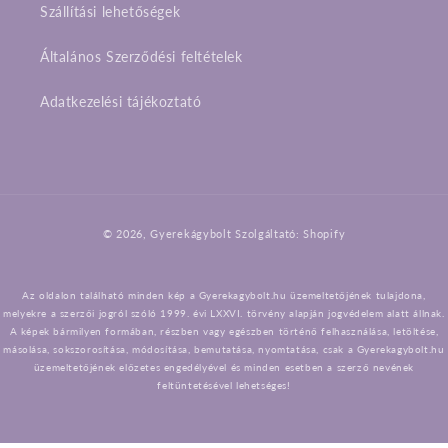
Szállítási lehetőségek
Általános Szerződési feltételek
Adatkezelési tájékoztató
Fizetési
© 2026,
Gyerekágybolt
Szolgáltató: Shopify
módok
Az oldalon található minden kép a Gyerekagybolt.hu üzemeltetőjének tulajdona,
melyekre a szerzői jogról szóló 1999. évi LXXVI. törvény alapján jogvédelem alatt állnak.
A képek bármilyen formában, részben vagy egészben történő felhasználása, letöltése,
másolása, sokszorosítása, módosítása, bemutatása, nyomtatása, csak a Gyerekagybolt.hu
üzemeltetőjének előzetes engedélyével és minden esetben a szerző nevének
feltüntetésével lehetséges!