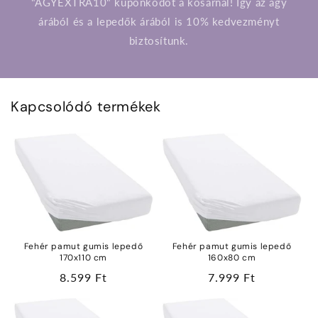
"AGYEXTRA10" kuponkódot a kosárnál! Így az ágy
árából és a lepedők árából is 10% kedvezményt
biztosítunk.
Kapcsolódó termékek
Fehér pamut gumis lepedő
Fehér pamut gumis lepedő
170x110 cm
160x80 cm
Normál
8.599 Ft
Normál
7.999 Ft
ár
ár