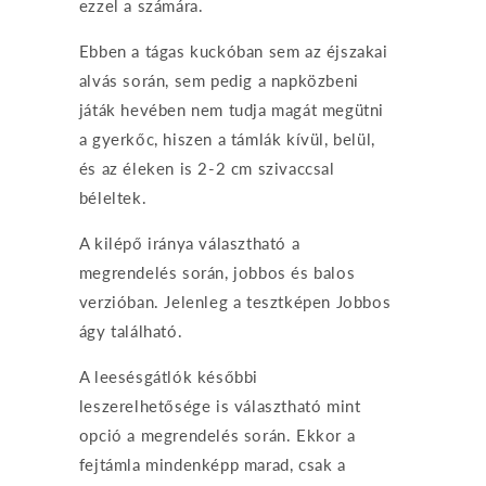
ezzel a számára.
Ebben a tágas kuckóban sem az éjszakai
alvás során, sem pedig a napközbeni
játák hevében nem tudja magát megütni
a gyerkőc, hiszen a támlák kívül, belül,
és az éleken is 2-2 cm szivaccsal
béleltek.
A kilépő iránya választható a
megrendelés során, jobbos és balos
verzióban. Jelenleg a tesztképen Jobbos
ágy található.
A leesésgátlók későbbi
leszerelhetősége is választható mint
opció a megrendelés során. Ekkor a
fejtámla mindenképp marad, csak a