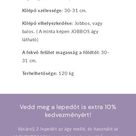
Kilépő szélessége:
30-31 cm.
Kilépő elhelyezkedése:
Jobbos, vagy
balos. ( A minta képen JOBBOS ágy
látható)
A fekvő felület magasság a földtől:
30-
31 cm.
Terhelhetősége:
120 kg
Vedd meg a lepedőt is extra 10%
kedvezményért!
Vásárolj 2 lepedőt az ágy mellé, és használd az