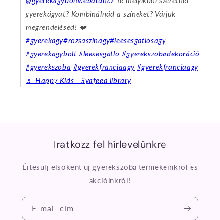
@gyerekagyboltwebaruhaz
Te melyikből szeretnél
gyerekágyat? Kombinálnád a színeket? Várjuk
megrendelésed! ❤️
#gyerekagy
#rozsaszinagy
#leesesgatlosagy
#gyerekagybolt
#leesesgatlo
#gyerekszobadekoráció
#gyerekszoba
#gyerekfranciaagy
#gyerekfranciaagy
♬ Happy Kids - Syafeea library
Iratkozz fel hírlevelünkre
Értesülj elsőként új gyerekszoba termékeinkről és
akcióinkról!
E-mail-cím