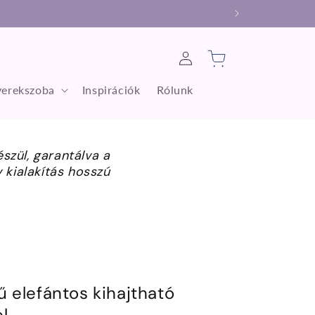
Bejelentkezés
Kosár
erekszoba
Inspirációk
Rólunk
szül, garantálva a
kialakítás hosszú
ű elefántos kihajtható
l