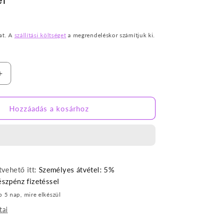
at. A
szállítási költséget
a megrendeléskor számítjuk ki.
Beige
színű
elefántos
kihajtható
Hozzáadás a kosárhoz
gyerekfotel
nek
mennyiségének
e
növelése
vehető itt:
Személyes átvétel: 5%
szpénz fizetéssel
b 5 nap, mire elkészül
tai