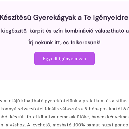
Készítésű Gyerekágyak a Te Igényeidr
 kiegészítő, kárpit és szín kombináció választható 
Írj nekünk itt, és felkeresünk!
Egyedi igényem van
s mintájú kihajtható gyerekfotelünk a praktikum és a stílus
 könnyű szivacsfotel ideális választás a 9 hónapos kortól 6 
bból készült fotel kihajtva nemcsak ülőke, hanem kényelmes
táni alváshoz. A levehető, mosható 100% pamut huzat gondos