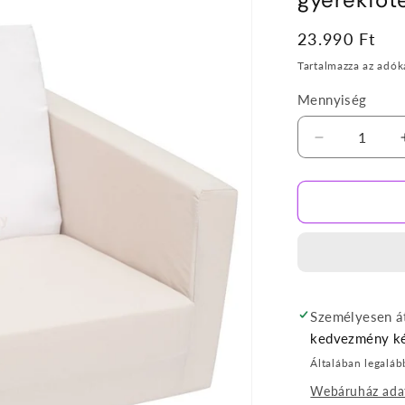
Normál
23.990 Ft
ár
Tartalmazza az adók
Mennyiség
Beige
színű
elefántos
kihajtható
gyerekfotel
mennyiségé
csökkentés
Személyesen át
kedvezmény ké
Általában legaláb
Webáruház ada