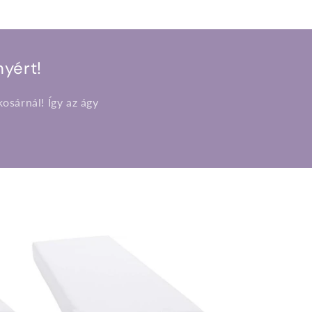
yért!
osárnál! Így az ágy
.