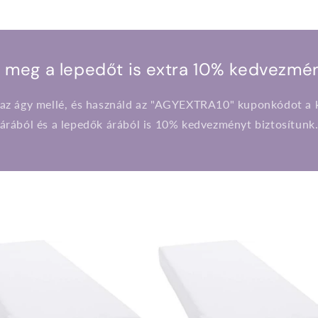
 meg a lepedőt is extra 10% kedvezmén
 az ágy mellé, és használd az "AGYEXTRA10" kuponkódot a k
árából és a lepedők árából is 10% kedvezményt biztosítunk