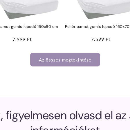
pamut gumis lepedő 160x80 cm
Fehér pamut gumis lepedő 160x7
Normál
7.999 Ft
Normál
7.599 Ft
ár
ár
Az összes megtekintése
, figyelmesen olvasd el az