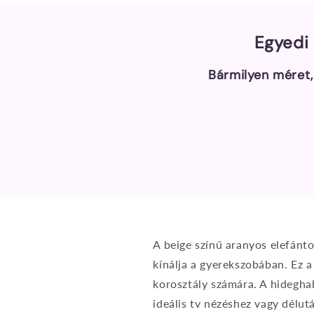
megnyitása
a
modális
párbeszédpanelen
Egyedi 
Bármilyen méret,
A beige színű aranyos elefánto
kínálja a gyerekszobában. Ez a
korosztály számára. A hidegha
ideális tv nézéshez vagy délu