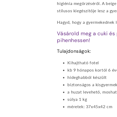
higiénia megőrzéséről. A beige
stílusos kiegészítője lesz a gy
Hagyd, hogy a gyermekednek le
Vásárold meg a cuki és
pihenhessen!
Tulajdonságok:
Kihajtható fotel
kb 9 hónapos kortól 6 év
hideghabból készült
biztonságos a kisgyerme
a huzat levehető, mosha
súlya 1 kg
méretek: 37x45x42 cm