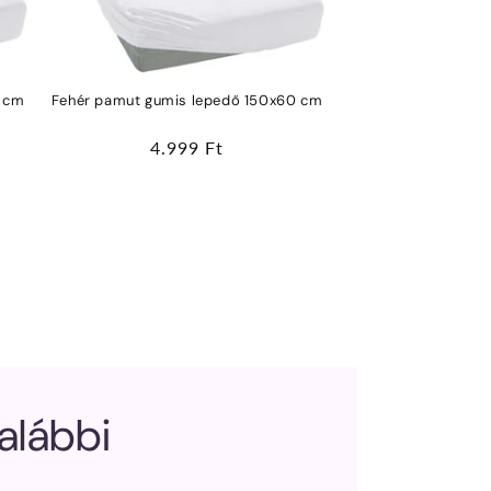
0 cm
Fehér pamut gumis lepedő 150x60 cm
Normál
4.999 Ft
ár
 alábbi