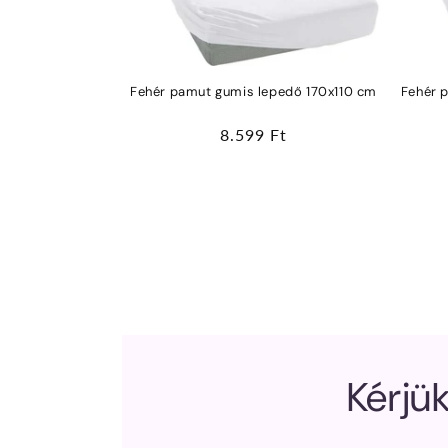
Fehér pamut gumis lepedő 170x110 cm
Fehér 
Normál
8.599 Ft
ár
Kérjük