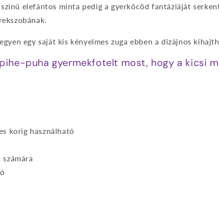
 színű elefántos minta pedig a gyerkőcöd fantáziáját serken
erekszobának.
gyen egy saját kis kényelmes zuga ebben a dizájnos kihajt
 pihe-puha gyermekfotelt most, hogy a kicsi 
es korig használható
k számára
tó