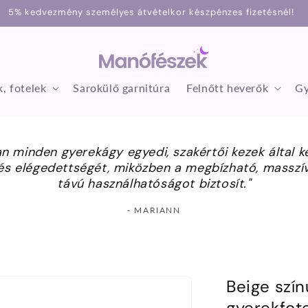
5% kedvezmény személyes átvételkor készpénzes fizetésnél!
, fotelek
Sarokülő garnitúra
Felnőtt heverők
Gy
 minden gyerekágy egyedi, szakértői kezek által ké
s elégedettségét, miközben a megbízható, masszív 
távú használhatóságot biztosít."
- MARIANN
Beige szín
gyerekfote