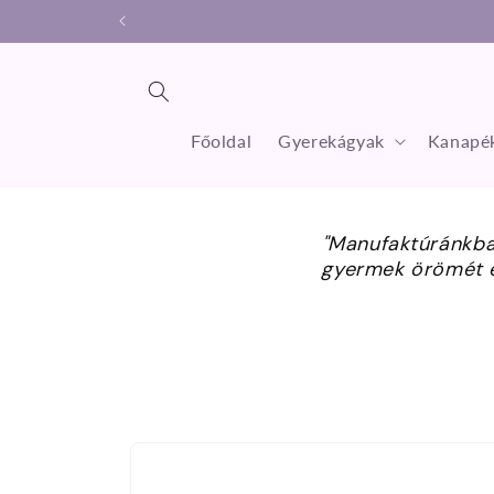
Ugrás a
tartalomhoz
Főoldal
Gyerekágyak
Kanapék
"Manufaktúránkban
gyermek örömét é
Kihagyás, és
ugrás a
termékadatokra