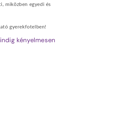
ti, miközben egyedi és
ható gyerekfotelben!
mindig kényelmesen