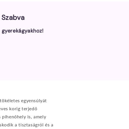
e Szabva
a gyerekágyakhoz!
 tökéletes egyensúlyát
éves korig terjedő
 pihenőhely is, amely
kodik a tisztaságról és a