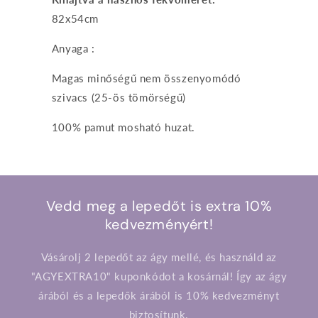
82x54cm
Anyaga :
Magas minőségű nem összenyomódó
szivacs (25-ös tömörségű)
100% pamut mosható huzat.
Vedd meg a lepedőt is extra 10%
kedvezményért!
Vásárolj 2 lepedőt az ágy mellé, és használd az
"AGYEXTRA10" kuponkódot a kosárnál! Így az ágy
árából és a lepedők árából is 10% kedvezményt
biztosítunk.