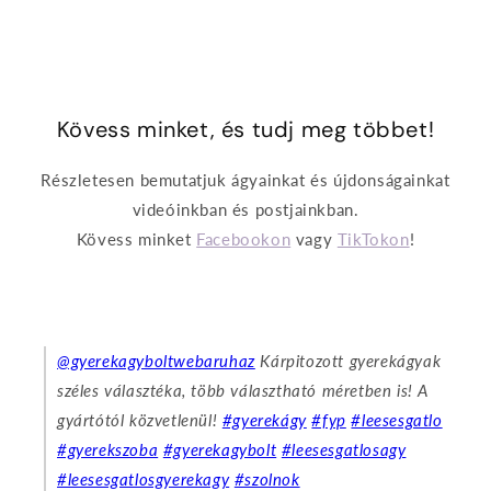
Kövess minket, és tudj meg többet!
Részletesen bemutatjuk ágyainkat és újdonságainkat
videóinkban és postjainkban.
Kövess minket
Facebookon
vagy
TikTokon
!
@gyerekagyboltwebaruhaz
Kárpitozott gyerekágyak
széles választéka, több választható méretben is! A
gyártótól közvetlenül!
#gyerekágy
#fyp
#leesesgatlo
#gyerekszoba
#gyerekagybolt
#leesesgatlosagy
#leesesgatlosgyerekagy
#szolnok