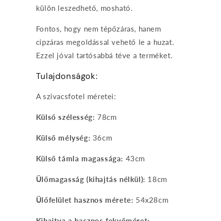
külön leszedhető, mosható.
Fontos, hogy nem tépőzáras, hanem
cipzáras megoldással vehető le a huzat.
Ezzel jóval tartósabbá téve a terméket.
Tulajdonságok:
A szivacsfotel méretei:
Külső szélesség:
78cm
Külső mélység:
36cm
Külső támla magassága:
43cm
Ülőmagasság (kihajtás nélkül):
18cm
Ülőfelület hasznos mérete:
54x28cm
Kihajtva a hasznos fekvőméret: