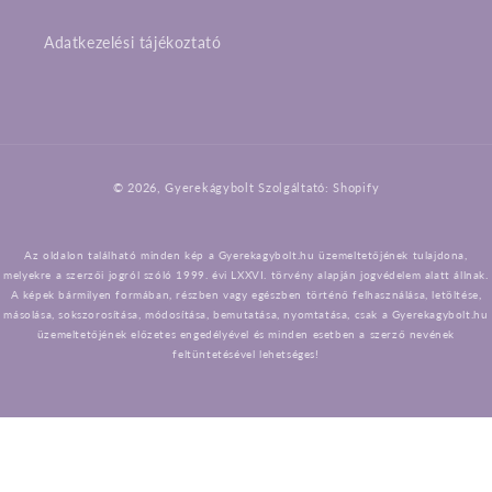
Adatkezelési tájékoztató
Fizetési
© 2026,
Gyerekágybolt
Szolgáltató: Shopify
módok
Az oldalon található minden kép a Gyerekagybolt.hu üzemeltetőjének tulajdona,
melyekre a szerzői jogról szóló 1999. évi LXXVI. törvény alapján jogvédelem alatt állnak.
A képek bármilyen formában, részben vagy egészben történő felhasználása, letöltése,
másolása, sokszorosítása, módosítása, bemutatása, nyomtatása, csak a Gyerekagybolt.hu
üzemeltetőjének előzetes engedélyével és minden esetben a szerző nevének
feltüntetésével lehetséges!