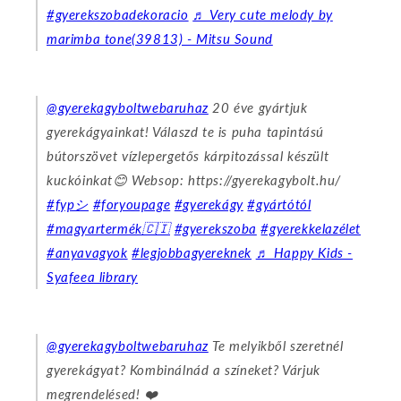
#gyerekszobadekoracio
♬ Very cute melody by
marimba tone(39813) - Mitsu Sound
@gyerekagyboltwebaruhaz
20 éve gyártjuk
gyerekágyainkat! Válaszd te is puha tapintású
bútorszövet vízlepergetős kárpitozással készült
kuckóinkat😊 Websop: https://gyerekagybolt.hu/
#fypシ
#foryoupage
#gyerekágy
#gyártótól
#magyartermék🇨🇮
#gyerekszoba
#gyerekkelazélet
#anyavagyok
#legjobbagyereknek
♬ Happy Kids -
Syafeea library
@gyerekagyboltwebaruhaz
Te melyikből szeretnél
gyerekágyat? Kombinálnád a színeket? Várjuk
megrendelésed! ❤️