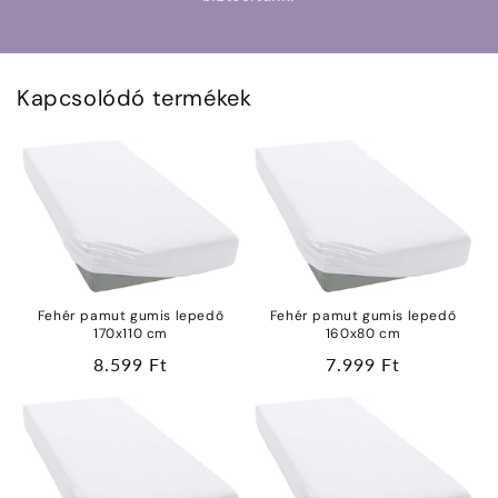
Kapcsolódó termékek
Fehér pamut gumis lepedő
Fehér pamut gumis lepedő
170x110 cm
160x80 cm
Normál
8.599 Ft
Normál
7.999 Ft
ár
ár