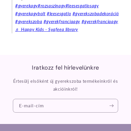
#gyerekagy
#rozsaszinagy
#leesesgatlosagy
#gyerekagybolt
#leesesgatlo
#gyerekszobadekoráció
#gyerekszoba
#gyerekfranciaagy
#gyerekfranciaagy
♬ Happy Kids - Syafeea library
Iratkozz fel hírlevelünkre
Értesülj elsőként új gyerekszoba termékeinkről és
akcióinkról!
E-mail-cím