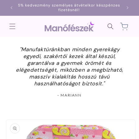
Ugrás a
5% kedvezmény személyes átvételkor készpénzes
1000
tartalomhoz
fizetésnél!
Kosár
"Manufaktúránkban minden gyerekágy
egyedi, szakértői kezek által készül,
garantálva a gyermek örömét és
elégedettségét, miközben a megbízható,
masszív kialakítás hosszú távú
használhatóságot biztosít."
- MARIANN
Kihagyás, és
ugrás a
termékadatokra