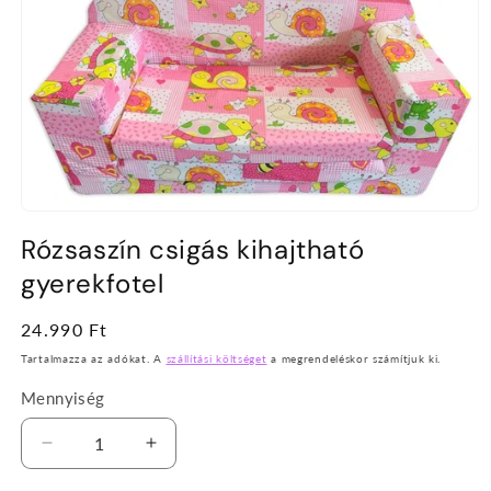
1.
médiafájl
Rózsaszín csigás kihajtható
megnyitása
a
gyerekfotel
modális
párbeszédpanelen
Normál
24.990 Ft
ár
Tartalmazza az adókat. A
szállítási költséget
a megrendeléskor számítjuk ki.
Mennyiség
Rózsaszín
Rózsaszín
csigás
csigás