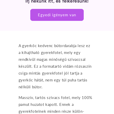
Írj nekünk itt, és felkeresünk!
Egyedi igényem van
A gyerkőc kedvenc bútordarabja lesz ez
a kihajtható gyerekfotel, mely egy
rendkívül magas minőségű szivaccsal
készült. Ez a formatartó vidám rózsaszín
csiga mintás gyerekfotel jól tartja a
gyerkőc hátát, nem egy túl puha tartás
nélküli bútor.
Masszív, tartós szivacs fotel, mely 100%
pamut huzatot kapott. Ennek a
gyerekfotelnek minden része külön-