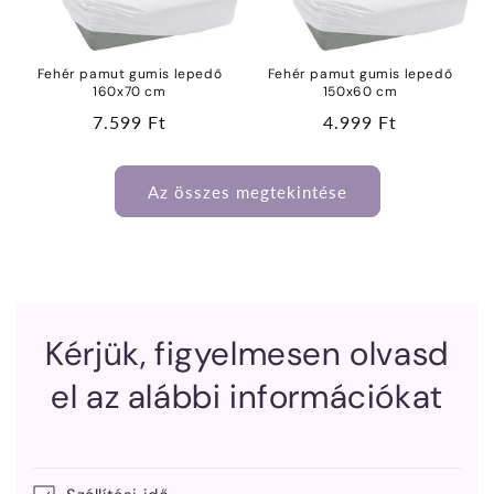
Fehér pamut gumis lepedő
Fehér pamut gumis lepedő
160x70 cm
150x60 cm
Normál
7.599 Ft
Normál
4.999 Ft
ár
ár
Az összes megtekintése
Kérjük, figyelmesen olvasd
el az alábbi információkat