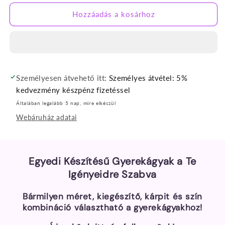
kihajtható
kihajtható
gyerekfotel
gyerekfotel
Hozzáadás a kosárhoz
mennyiségének
mennyiségének
csökkentése
növelése
Személyesen átvehető itt:
Személyes átvétel: 5%
kedvezmény készpénz fizetéssel
Általában legalább 5 nap, mire elkészül
Webáruház adatai
Egyedi Készítésű Gyerekágyak a Te
Igényeidre Szabva
Bármilyen méret, kiegészítő, kárpit és szín
kombináció választható a gyerekágyakhoz!