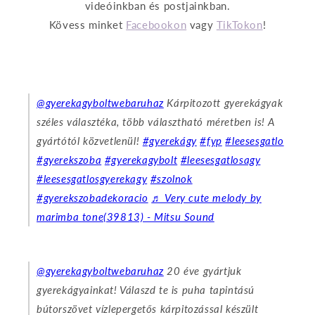
videóinkban és postjainkban.
Kövess minket
Facebookon
vagy
TikTokon
!
@gyerekagyboltwebaruhaz
Kárpitozott gyerekágyak
széles választéka, több választható méretben is! A
gyártótól közvetlenül!
#gyerekágy
#fyp
#leesesgatlo
#gyerekszoba
#gyerekagybolt
#leesesgatlosagy
#leesesgatlosgyerekagy
#szolnok
#gyerekszobadekoracio
♬ Very cute melody by
marimba tone(39813) - Mitsu Sound
@gyerekagyboltwebaruhaz
20 éve gyártjuk
gyerekágyainkat! Válaszd te is puha tapintású
bútorszövet vízlepergetős kárpitozással készült