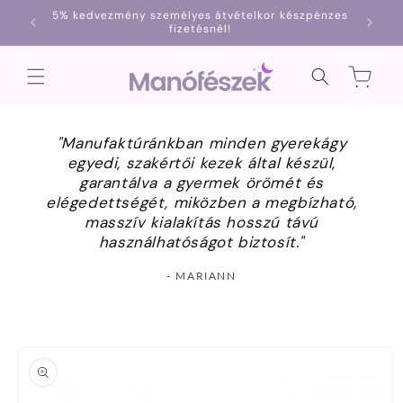
Ugrás a
5% kedvezmény személyes átvételkor készpénzes
1000
tartalomhoz
fizetésnél!
Kosár
"Manufaktúránkban minden gyerekágy
egyedi, szakértői kezek által készül,
garantálva a gyermek örömét és
elégedettségét, miközben a megbízható,
masszív kialakítás hosszú távú
használhatóságot biztosít."
- MARIANN
Kihagyás, és
ugrás a
termékadatokra