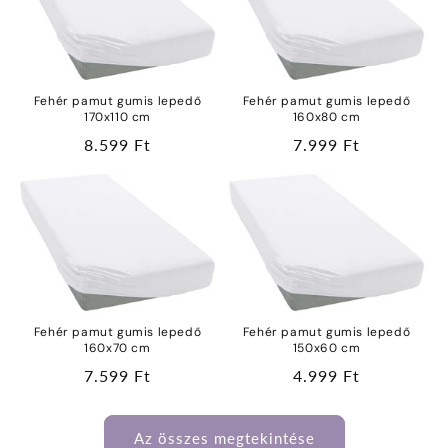
Fehér pamut gumis lepedő
Fehér pamut gumis lepedő
170x110 cm
160x80 cm
Normál
8.599 Ft
Normál
7.999 Ft
ár
ár
Fehér pamut gumis lepedő
Fehér pamut gumis lepedő
160x70 cm
150x60 cm
Normál
7.599 Ft
Normál
4.999 Ft
ár
ár
Az összes megtekintése