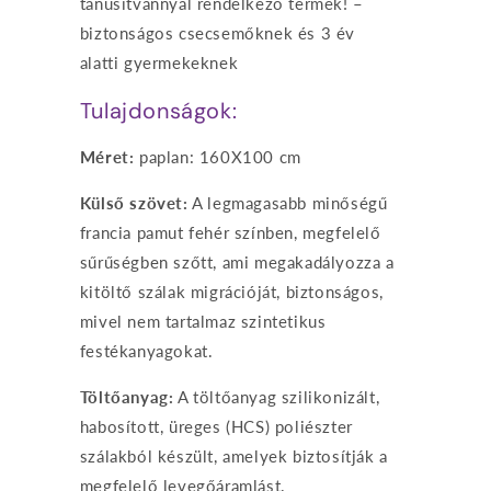
tanúsítvánnyal rendelkező termék! –
biztonságos csecsemőknek és 3 év
alatti gyermekeknek
Tulajdonságok:
Méret:
paplan: 160X100 cm
Külső szövet:
A legmagasabb minőségű
francia pamut fehér színben, megfelelő
sűrűségben szőtt, ami megakadályozza a
kitöltő szálak migrációját, biztonságos,
mivel nem tartalmaz szintetikus
festékanyagokat.
Töltőanyag:
A töltőanyag szilikonizált,
habosított, üreges (HCS) poliészter
szálakból készült, amelyek biztosítják a
megfelelő levegőáramlást.