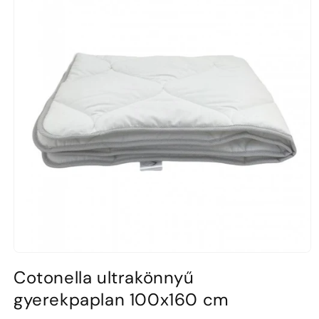
1.
médiafájl
Cotonella ultrakönnyű
megnyitása
a
gyerekpaplan 100x160 cm
modális
párbeszédpanelen