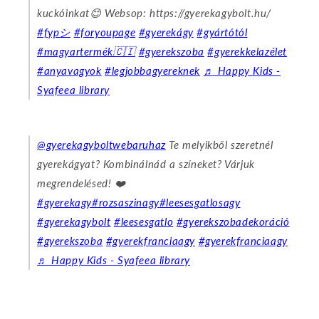
kuckóinkat😊 Websop: https://gyerekagybolt.hu/
#fypシ
#foryoupage
#gyerekágy
#gyártótól
#magyartermék🇨🇮
#gyerekszoba
#gyerekkelazélet
#anyavagyok
#legjobbagyereknek
♬ Happy Kids -
Syafeea library
@gyerekagyboltwebaruhaz
Te melyikből szeretnél
gyerekágyat? Kombinálnád a színeket? Várjuk
megrendelésed! ❤️
#gyerekagy
#rozsaszinagy
#leesesgatlosagy
#gyerekagybolt
#leesesgatlo
#gyerekszobadekoráció
#gyerekszoba
#gyerekfranciaagy
#gyerekfranciaagy
♬ Happy Kids - Syafeea library