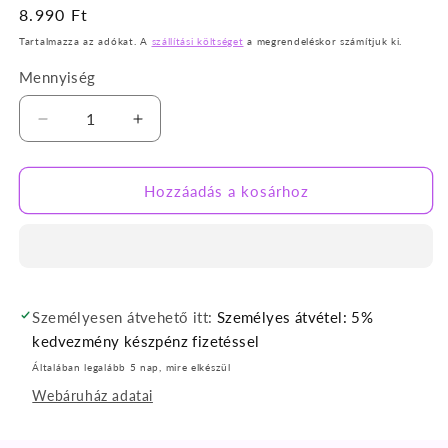
Normál
8.990 Ft
ár
Tartalmazza az adókat. A
szállítási költséget
a megrendeléskor számítjuk ki.
Mennyiség
Cotonella
Cotonella
ultrakönnyű
ultrakönnyű
gyerekpaplan
gyerekpaplan
100x160
100x160
Hozzáadás a kosárhoz
cm
cm
mennyiségének
mennyiségének
csökkentése
növelése
Személyesen átvehető itt:
Személyes átvétel: 5%
kedvezmény készpénz fizetéssel
Általában legalább 5 nap, mire elkészül
Webáruház adatai