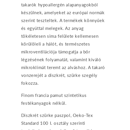
takarók hypoallergén alapanyagokból
készülnek, amelyeket az európai normák
szerint teszteltek. A termékek könnyűek
és egyúttal melegek. Az anyag
tökéletesen sima felülete kellemesen
körülöleli a hálót, és természetes
mikroventilációja támogatja a bőr
légzésének folyamatát, valamint kiváló
mikroklímát teremt az alváshoz. A takaró
vonzerejét a diszkrét, szürke szegély
fokozza.
Finom francia pamut szintetikus
festékanyagok nélkül.
Diszkrét szürke paszpol, Oeko-Tex
Standard 100 I. osztály szerinti