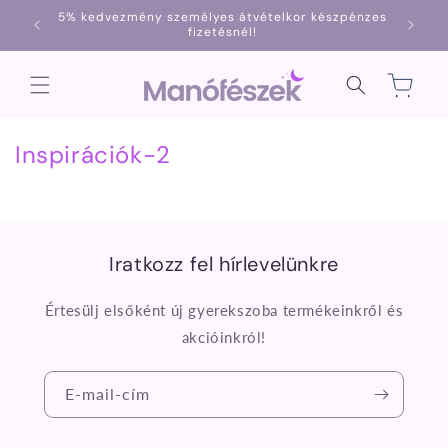
Ugrás a
5% kedvezmény személyes átvételkor készpénzes
1000
tartalomhoz
fizetésnél!
Kosár
Inspirációk-2
Iratkozz fel hírlevelünkre
Értesülj elsőként új gyerekszoba termékeinkről és
akcióinkról!
E-mail-cím