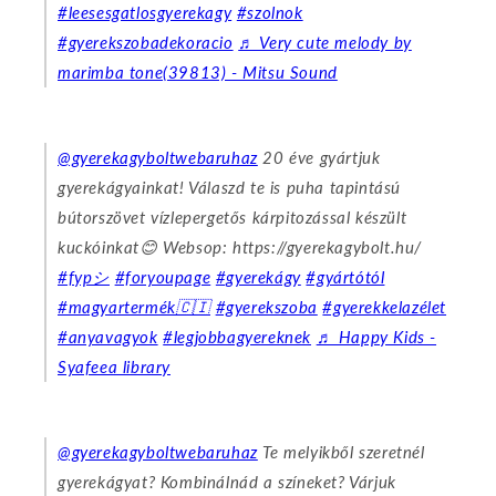
#leesesgatlosgyerekagy
#szolnok
#gyerekszobadekoracio
♬ Very cute melody by
marimba tone(39813) - Mitsu Sound
@gyerekagyboltwebaruhaz
20 éve gyártjuk
gyerekágyainkat! Válaszd te is puha tapintású
bútorszövet vízlepergetős kárpitozással készült
kuckóinkat😊 Websop: https://gyerekagybolt.hu/
#fypシ
#foryoupage
#gyerekágy
#gyártótól
#magyartermék🇨🇮
#gyerekszoba
#gyerekkelazélet
#anyavagyok
#legjobbagyereknek
♬ Happy Kids -
Syafeea library
@gyerekagyboltwebaruhaz
Te melyikből szeretnél
gyerekágyat? Kombinálnád a színeket? Várjuk