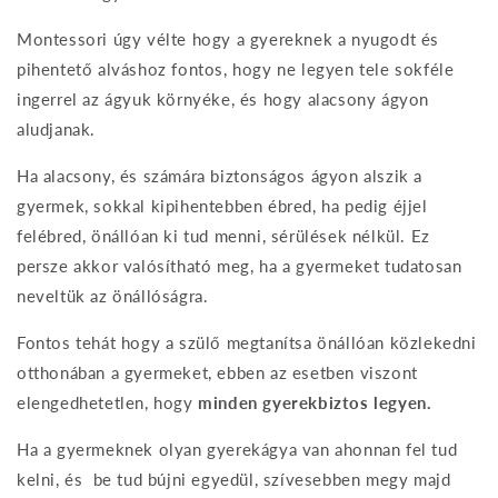
Montessori úgy vélte hogy a gyereknek a nyugodt és
pihentető alváshoz fontos, hogy ne legyen tele sokféle
ingerrel az ágyuk környéke, és hogy alacsony ágyon
aludjanak.
Ha alacsony, és számára biztonságos ágyon alszik a
gyermek, sokkal kipihentebben ébred, ha pedig éjjel
felébred, önállóan ki tud menni, sérülések nélkül. Ez
persze akkor valósítható meg, ha a gyermeket tudatosan
neveltük az önállóságra.
Fontos tehát hogy a szülő megtanítsa önállóan közlekedni
otthonában a gyermeket, ebben az esetben viszont
elengedhetetlen, hogy
minden gyerekbiztos legyen.
Ha a gyermeknek olyan gyerekágya van ahonnan fel tud
kelni, és be tud bújni egyedül, szívesebben megy majd