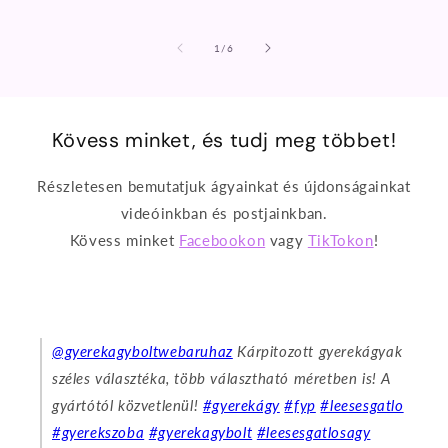
/
1
/
6
Kövess minket, és tudj meg többet!
Részletesen bemutatjuk ágyainkat és újdonságainkat
videóinkban és postjainkban.
Kövess minket
Facebookon
vagy
TikTokon
!
@gyerekagyboltwebaruhaz
Kárpitozott gyerekágyak
széles választéka, több választható méretben is! A
gyártótól közvetlenül!
#gyerekágy
#fyp
#leesesgatlo
#gyerekszoba
#gyerekagybolt
#leesesgatlosagy