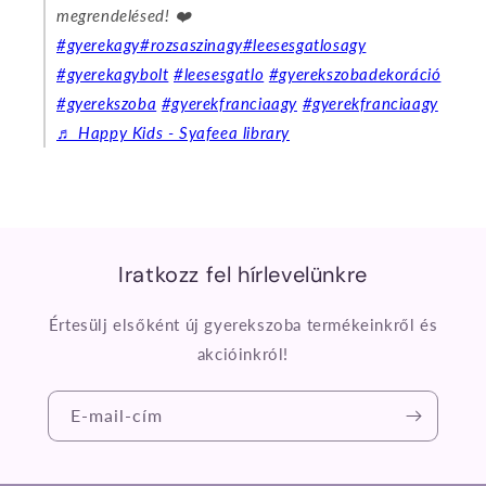
megrendelésed! ❤️
#gyerekagy
#rozsaszinagy
#leesesgatlosagy
#gyerekagybolt
#leesesgatlo
#gyerekszobadekoráció
#gyerekszoba
#gyerekfranciaagy
#gyerekfranciaagy
♬ Happy Kids - Syafeea library
Iratkozz fel hírlevelünkre
Értesülj elsőként új gyerekszoba termékeinkről és
akcióinkról!
E-mail-cím