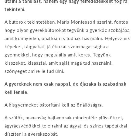
utálni a tanulást, hanem egy nagy felfedezésként fog rá
tekinteni.
A bútorok tekintetében, Maria Montessori szerint, fontos
hogy olyan gyerekbútorokat tegyünk a gyerkőc szobájába,
amit könnyedén, önállóan is tudnak használni. Helyezzünk
képeket, tárgyakat, játékokat szemmagasságba a
gyermekkel, hogy megtalálja amit keres. Tegyünk
kisszéket, kisasztal, amit saját maga tud használni,
szőnyeget amire le tud ülni.
A gyereknek nem csak nappal, de éjszaka is szabadnak
kell lennie.
A kisgyermeket bátorítani kell az önállóságra.
A szülők, manapság hajlamosak mindenféle plüssökkel,
ágyrácsvédőkkel tele rakni az ágyat, és színes tapétákkal
díszíteni a gyerekszobát.