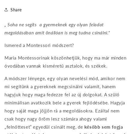
Share
„ Soha ne segíts a gyermeknek egy olyan feladat
megoldásában amit önállóan is meg tudna csinálni."
Ismered a Montessori módszert?
Maria Montessorinak köszönhetjük, hogy ma már minden
óvodában vannak kisméretű asztalok, és székek.
A módszer lényege, egy olyan nevelési mód, amikor nem
mi segítünk a gyereknek megcsinálni valamit, hanem
hagyjuk hogy maga fedezze fel az új dolgokat. A szülő
minimálisan avatkozik bele a gyerek fejlődésébe. Hagyja
hogy saját maga jöjjön rá a megoldásokra. Ezáltal nem
csak hogy nagy öröm lesz számára ahogy valami
„felnőtteset” egyedül csinált meg, de
később sem fogja