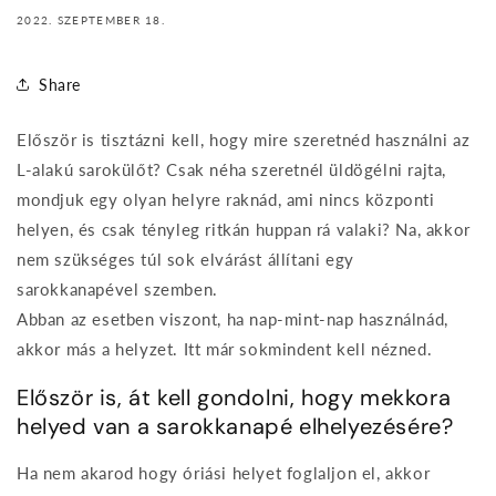
2022. SZEPTEMBER 18.
Share
Először is tisztázni kell, hogy mire szeretnéd használni az
L-alakú sarokülőt? Csak néha szeretnél üldögélni rajta,
mondjuk egy olyan helyre raknád, ami nincs központi
helyen, és csak tényleg ritkán huppan rá valaki? Na, akkor
nem szükséges túl sok elvárást állítani egy
sarokkanapével szemben.
Abban az esetben viszont, ha nap-mint-nap használnád,
akkor más a helyzet. Itt már sokmindent kell nézned.
Először is, át kell gondolni, hogy mekkora
helyed van a sarokkanapé elhelyezésére?
Ha nem akarod hogy óriási helyet foglaljon el, akkor