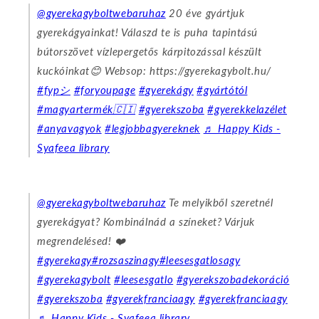
@gyerekagyboltwebaruhaz
20 éve gyártjuk
gyerekágyainkat! Válaszd te is puha tapintású
bútorszövet vízlepergetős kárpitozással készült
kuckóinkat😊 Websop: https://gyerekagybolt.hu/
#fypシ
#foryoupage
#gyerekágy
#gyártótól
#magyartermék🇨🇮
#gyerekszoba
#gyerekkelazélet
#anyavagyok
#legjobbagyereknek
♬ Happy Kids -
Syafeea library
@gyerekagyboltwebaruhaz
Te melyikből szeretnél
gyerekágyat? Kombinálnád a színeket? Várjuk
megrendelésed! ❤️
#gyerekagy
#rozsaszinagy
#leesesgatlosagy
#gyerekagybolt
#leesesgatlo
#gyerekszobadekoráció
#gyerekszoba
#gyerekfranciaagy
#gyerekfranciaagy
♬ Happy Kids - Syafeea library