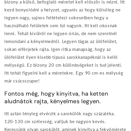
bizony a külső, befoglaló méretet kell először is nézni. Itt
kezd bonyolódni a helyzet, ugyanis az hogy külsőleg ne
legyen nagy, sajnos feltételezi sokesetben hogy a
használható felületek sem túl nagyok. Itt kell okosnak
lenni. Tehát kívülről ne legyen óriás, de nem szeretnél
lemondani a kényelmedről. Legyen tágas az ülőfelület,
sokan elférjetek rajta. Igen ritka manapság, hogy az
ülőfelület ilyen kisebb típusú sarokkanapéknál is kellő
mélységű. Ez bizony 20 cm különbségeket is tud jelenti.
Itt tehát figyelni kell a méretekre. Egy 90 cm-es mélység
már csúcsszuper!
Fontos még, hogy kinyitva, ha ketten
aludnátok rajta, kényelmes legyen.
Itt aztán tényleg elvérzik a sarokülők nagy százaléka.
120-130 cm szélesség, valljuk be nagyon kevés.
Keressünk olyan sarokülőt, aminek kinyitva a fekvőmérete