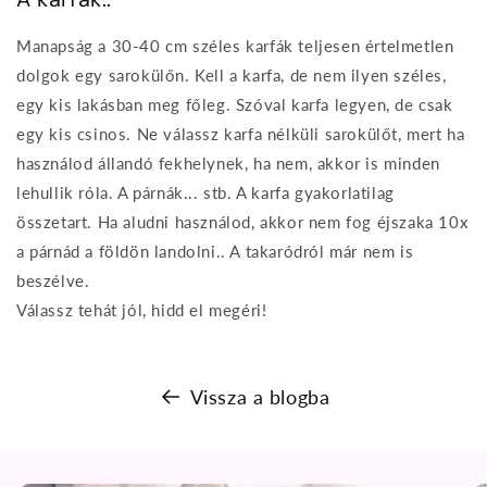
Manapság a 30-40 cm széles karfák teljesen értelmetlen
dolgok egy sarokülőn. Kell a karfa, de nem ilyen széles,
egy kis lakásban meg főleg. Szóval karfa legyen, de csak
egy kis csinos. Ne válassz karfa nélküli sarokülőt, mert ha
használod állandó fekhelynek, ha nem, akkor is minden
lehullik róla. A párnák... stb. A karfa gyakorlatilag
összetart. Ha aludni használod, akkor nem fog éjszaka 10x
a párnád a földön landolni.. A takaródról már nem is
beszélve.
Válassz tehát jól, hidd el megéri!
Vissza a blogba