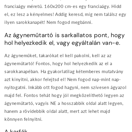
franciaágy méretű. 160x200 cm-es egy franciaágy. Hidd
el, ez lesz a kényelmes! Addig keresd, míg nem találsz egy
ilyen sarokkanapét! Nem fogod megbánni.
Az ágyneműtartó is sarkallatos pont, hogy
hol helyezkedik el, vagy egyáltalán van-e.
Az ágyneműket, takarókat el kell pakolni, kell az az
ágyneműtartó! Fontos, hogy hol helyezkedik az el a
sarokkanapéban. Ha gyakorlatilag kétemberes mutatvány
azt kinyitni, akkor felejtsd el! Nem fogod nap-mint nap-
nyitogatni. Inkább ott fogod hagyni, nem szívesen ágyazol
majd fel. Fontos tehát hogy jól megközelíthető legyen az
ágyneműtartó, vagyis NE a hosszabbik oldal alatt legyen,
hanem a rövidebbik oldal alatt, mert azt lehet majd
könnyen felnyitni.
A karfák..