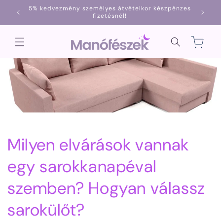
Ugrás a
5% kedvezmény személyes átvételkor készpénzes
1000
tartalomhoz
fizetésnél!
Kosár
Milyen elvárások vannak
egy sarokkanapéval
szemben? Hogyan válassz
sarokülőt?