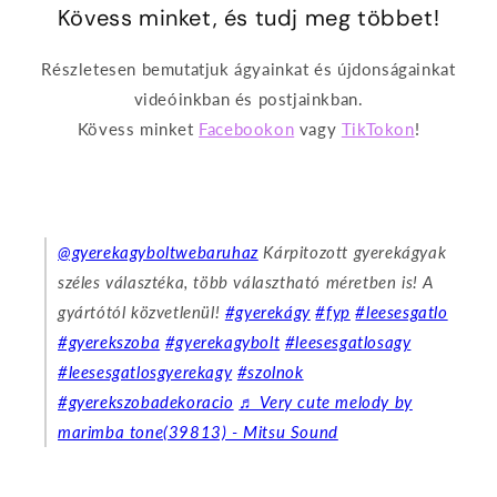
Kövess minket, és tudj meg többet!
Részletesen bemutatjuk ágyainkat és újdonságainkat
videóinkban és postjainkban.
Kövess minket
Facebookon
vagy
TikTokon
!
@gyerekagyboltwebaruhaz
Kárpitozott gyerekágyak
széles választéka, több választható méretben is! A
gyártótól közvetlenül!
#gyerekágy
#fyp
#leesesgatlo
#gyerekszoba
#gyerekagybolt
#leesesgatlosagy
#leesesgatlosgyerekagy
#szolnok
#gyerekszobadekoracio
♬ Very cute melody by
marimba tone(39813) - Mitsu Sound