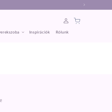
Bejelentkezés
Kosár
erekszoba
Inspirációk
Rólunk
l!