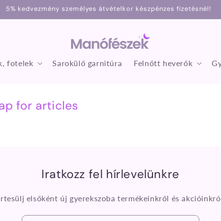
5% kedvezmény személyes átvételkor készpénzes fizetésnél!
, fotelek
Sarokülő garnitúra
Felnőtt heverők
Gy
p for articles
Iratkozz fel hírlevelünkre
rtesülj elsőként új gyerekszoba termékeinkről és akcióinkró