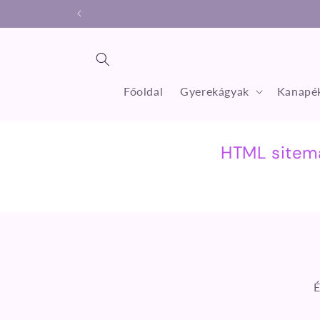
Ugrás a
tartalomhoz
Főoldal
Gyerekágyak
Kanapék
HTML sitema
É