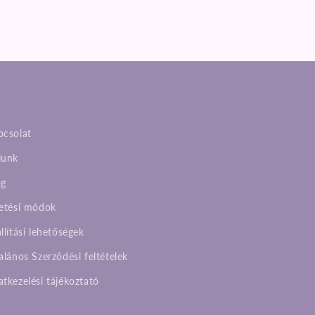
pcsolat
lunk
og
zetési módok
llítási lehetőségek
alános Szerződési feltételek
tkezelési tájékoztató